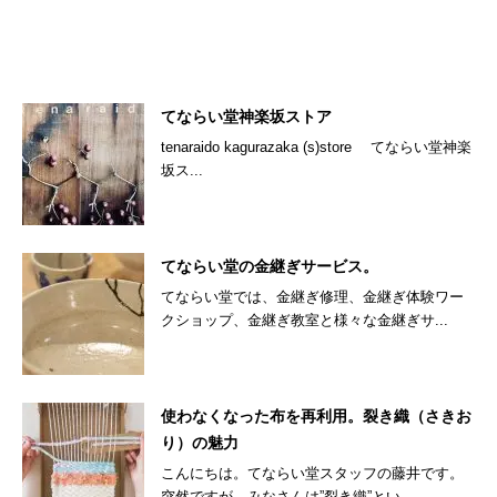
てならい堂神楽坂ストア
tenaraido kagurazaka (s)store てならい堂神楽
坂ス...
てならい堂の金継ぎサービス。
てならい堂では、金継ぎ修理、金継ぎ体験ワー
クショップ、金継ぎ教室と様々な金継ぎサ...
使わなくなった布を再利用。裂き織（さきお
り）の魅力
こんにちは。てならい堂スタッフの藤井です。
突然ですが、みなさんは”裂き織”とい...