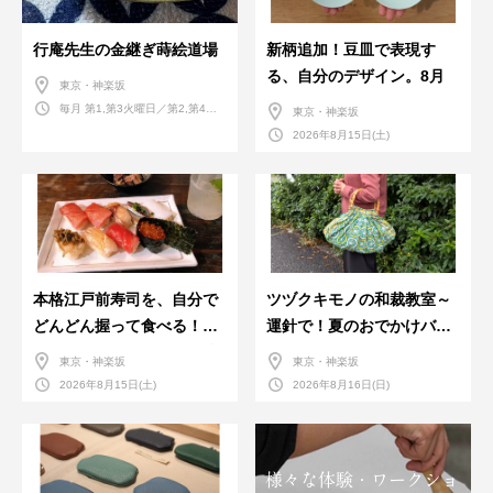
行庵先生の金継ぎ蒔絵道場
新柄追加！豆皿で表現す
る、自分のデザイン。8月
東京・神楽坂
毎月 第1,第3火曜日／第2,第4火
東京・神楽坂
曜日／第2,第4土曜日
2026年8月15日(土)
本格江戸前寿司を、自分で
ツヅクキモノの和裁教室～
どんどん握って食べる！職
運針で！夏のおでかけバン
人さんに教わる＜握りの練
ダナバッグづくり～
東京・神楽坂
東京・神楽坂
習会＞８月
2026年8月15日(土)
2026年8月16日(日)
様々な体験・ワークショ