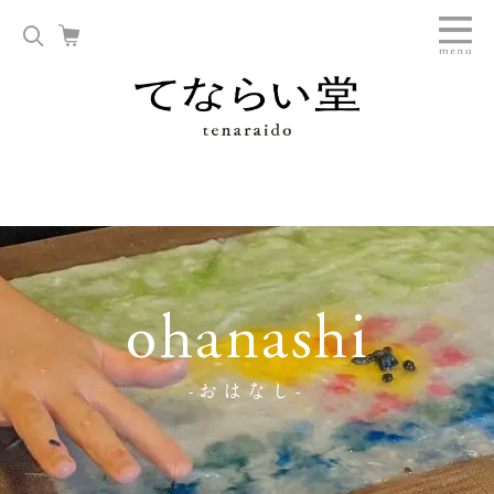
ohanashi
-おはなし-