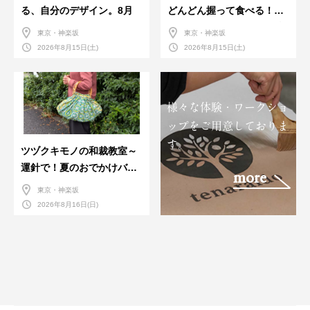
る、自分のデザイン。8月
どんどん握って食べる！職
人さんに教わる＜握りの練
東京・神楽坂
東京・神楽坂
習会＞８月
2026年8月15日(土)
2026年8月15日(土)
様々な体験・ワークショ
ップをご用意しておりま
す。
ツヅクキモノの和裁教室～
運針で！夏のおでかけバン
more
ダナバッグづくり～
東京・神楽坂
2026年8月16日(日)