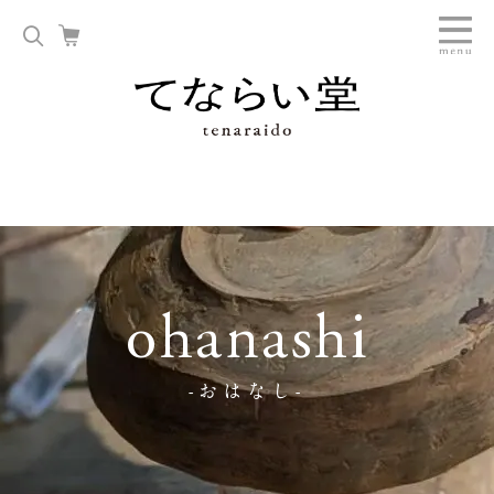
ohanashi
-おはなし-