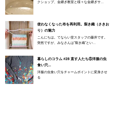
クショップ、金継ぎ教室と様々な金継ぎサ...
使わなくなった布を再利用。裂き織（さきお
り）の魅力
こんにちは。てならい堂スタッフの藤井です。
突然ですが、みなさんは”裂き織”とい...
暮らしのコラム #28 直す人たち⑤洋服の虫
食い穴...
洋服の虫食い穴をチャームポイントに変身させ
る