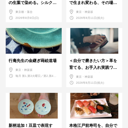
の生葉で染める。シルクの
で生まれ変わる、その場で
ストール
革のお手入れ受付会。
東京都・落合
東京・神楽坂
2026年8月9日(日)
2026年8月11日(祝火)
行庵先生の金継ぎ蒔絵道場
＜自分で磨きたい方＞革を
育てる、お手入れ実践ワー
東京・神楽坂
クショップ。基本編！
毎月 第1,第3火曜日／第2,第4火
東京・神楽坂
曜日／第2,第4土曜日
2026年8月11日(祝火)
新柄追加！豆皿で表現す
本格江戸前寿司を、自分で