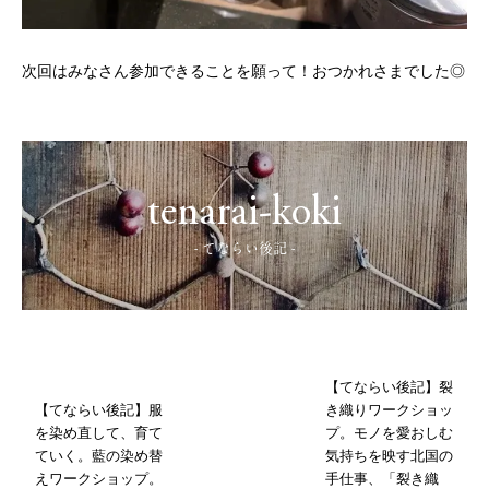
次回はみなさん参加できることを願って！おつかれさまでした◎
tenarai-koki
- てならい後記 -
【てならい後記】裂
【てならい後記】服
き織りワークショッ
を染め直して、育て
プ。モノを愛おしむ
ていく。藍の染め替
気持ちを映す北国の
えワークショップ。
手仕事、「裂き織