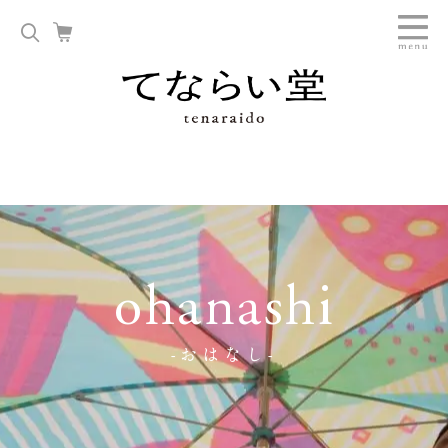
ohanashi
-おはなし-