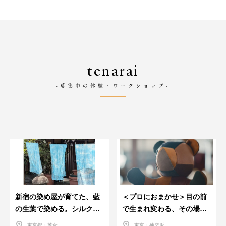
tenarai
-募集中の体験・ワークショップ-
新宿の染め屋が育てた、藍
＜プロにおまかせ＞目の前
の生葉で染める。シルクの
で生まれ変わる、その場で
ストール
革のお手入れ受付会。
東京都・落合
東京・神楽坂