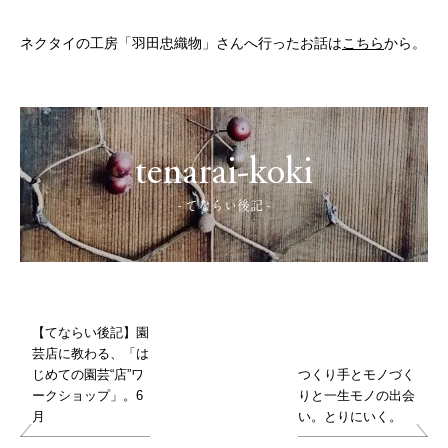
ネクタイの工房「羽田忠織物」さんへ行ったお話は
こちら
から。
tenarai-koki
- てならい後記 -
【てならい後記】園
芸店に教わる、「は
じめての園芸“店”ワ
つくり手とモノづく
ークショップ」。6
りと一生モノの出会
月
い。とりにいく。