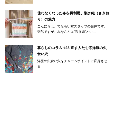
使わなくなった布を再利用。裂き織（さきお
り）の魅力
こんにちは。てならい堂スタッフの藤井です。
突然ですが、みなさんは”裂き織”とい...
暮らしのコラム #28 直す人たち⑤洋服の虫
食い穴...
洋服の虫食い穴をチャームポイントに変身させ
る