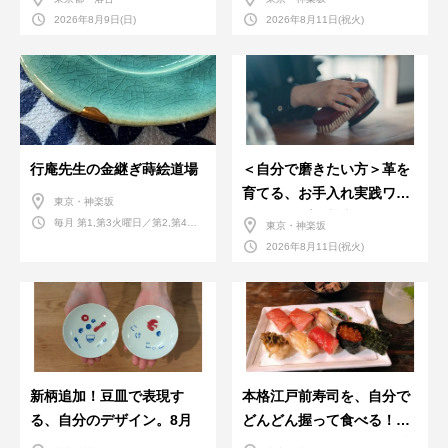
2026年8月9日(日)
2026年8月11日(祝火)
行庵先生の金継ぎ蒔絵道場
＜自分で磨きたい方＞革を
育てる、お手入れ実践ワー
東京・神楽坂
クショップ。基本編！
毎月 第1,第3火曜日／第2,第4火
東京・神楽坂
曜日／第2,第4土曜日
2026年8月11日(祝火)
新柄追加！豆皿で表現す
本格江戸前寿司を、自分で
る、自分のデザイン。8月
どんどん握って食べる！職
人さんに教わる＜握りの練