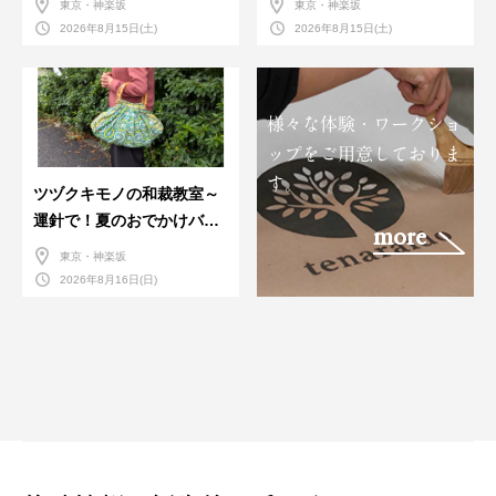
東京・神楽坂
東京・神楽坂
習会＞８月
2026年8月15日(土)
2026年8月15日(土)
様々な体験・ワークショ
ップをご用意しておりま
す。
ツヅクキモノの和裁教室～
運針で！夏のおでかけバン
more
ダナバッグづくり～
東京・神楽坂
2026年8月16日(日)