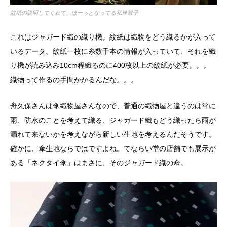
紋紙の説明してくれて、ほーっとなってる私達親子
これはジャガード織の織り機。紋紙は織物をどう織るかが入って
いるデータ。紋紙一枚に糸数千本の情報が入っていて、それを織
り機が読み込み10cm程織るのに400枚以上の紋紙が必要。。。
織物って作るの手間かかるんだな。。。
舟久保さんは傘織物屋さんなので、普通の織物屋と違うのは常に
雨、防水のことを考えて織る、ジャガード織もどう織ったら雨が
漏れて来ないかを考えながら新しい生地を考えるんだそうです。
確かに、傘生地ならではですよね。てならい堂の店舗でも展示が
ある「ネクタイ傘」はまさに、そのジャガード織の傘。