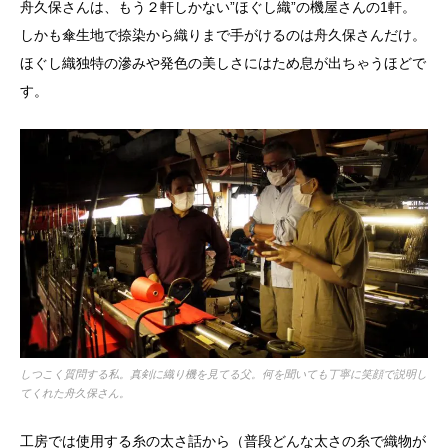
舟久保さんは、もう２軒しかない”ほぐし織”の機屋さんの1軒。
しかも傘生地で捺染から織りまで手がけるのは舟久保さんだけ。
ほぐし織独特の滲みや発色の美しさにはため息が出ちゃうほどで
す。
しつこく質問する私。真剣に織り機を見てる父。何を聞いても丁寧に笑顔で説明し
てくれた舟久保さん。
工房では使用する糸の太さ話から（普段どんな太さの糸で織物が