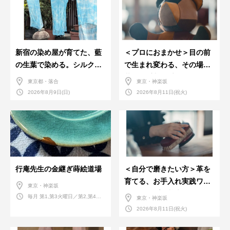
新宿の染め屋が育てた、藍
＜プロにおまかせ＞目の前
の生葉で染める。シルクの
で生まれ変わる、その場で
ストール
革のお手入れ受付会。
東京都・落合
東京・神楽坂
2026年8月9日(日)
2026年8月11日(祝火)
行庵先生の金継ぎ蒔絵道場
＜自分で磨きたい方＞革を
育てる、お手入れ実践ワー
東京・神楽坂
クショップ。基本編！
毎月 第1,第3火曜日／第2,第4火
東京・神楽坂
曜日／第2,第4土曜日
2026年8月11日(祝火)