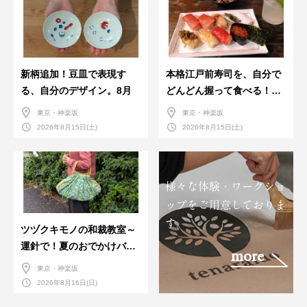
新柄追加！豆皿で表現す
本格江戸前寿司を、自分で
る、自分のデザイン。8月
どんどん握って食べる！職
人さんに教わる＜握りの練
東京・神楽坂
東京・神楽坂
習会＞８月
2026年8月15日(土)
2026年8月15日(土)
様々な体験・ワークショ
ップをご用意しておりま
す。
ツヅクキモノの和裁教室～
運針で！夏のおでかけバン
more
ダナバッグづくり～
東京・神楽坂
2026年8月16日(日)