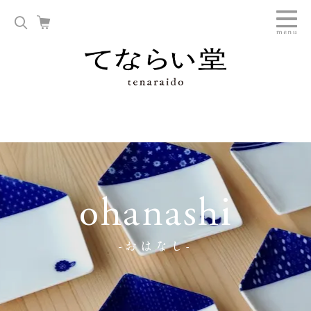
ohanashi
-おはなし-