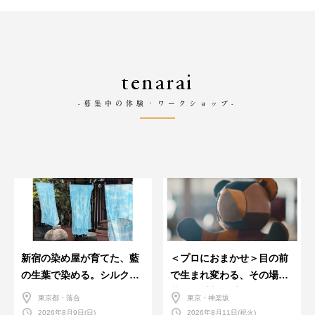
tenarai
-募集中の体験・ワークショップ-
新宿の染め屋が育てた、藍
＜プロにおまかせ＞目の前
の生葉で染める。シルクの
で生まれ変わる、その場で
ストール
革のお手入れ受付会。
東京都・落合
東京・神楽坂
2026年8月9日(日)
2026年8月11日(祝火)