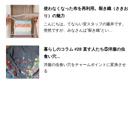
使わなくなった布を再利用。裂き織（さきお
り）の魅力
こんにちは。てならい堂スタッフの藤井です。
突然ですが、みなさんは”裂き織”とい...
暮らしのコラム #28 直す人たち⑤洋服の虫
食い穴...
洋服の虫食い穴をチャームポイントに変身させ
る