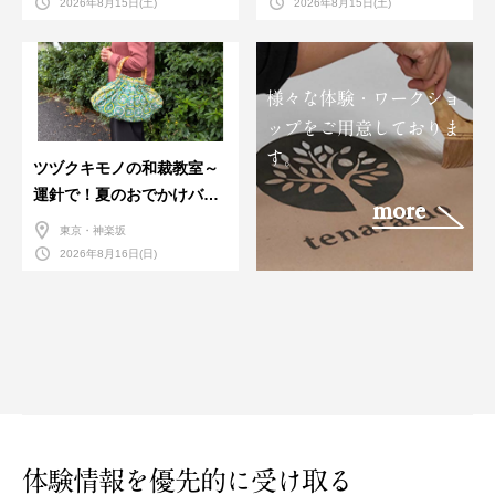
2026年8月15日(土)
2026年8月15日(土)
様々な体験・ワークショ
ップをご用意しておりま
す。
ツヅクキモノの和裁教室～
運針で！夏のおでかけバン
more
ダナバッグづくり～
東京・神楽坂
2026年8月16日(日)
体験情報を優先的に受け取る