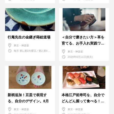
行庵先生の金継ぎ蒔絵道場
＜自分で磨きたい方＞革を
育てる、お手入れ実践ワー
東京・神楽坂
クショップ。基本編！
毎月 第1,第3火曜日／第2,第4火
東京・神楽坂
曜日／第2,第4土曜日
2026年8月11日(祝火)
新柄追加！豆皿で表現す
本格江戸前寿司を、自分で
る、自分のデザイン。8月
どんどん握って食べる！職
人さんに教わる＜握りの練
東京・神楽坂
東京・神楽坂
習会＞８月