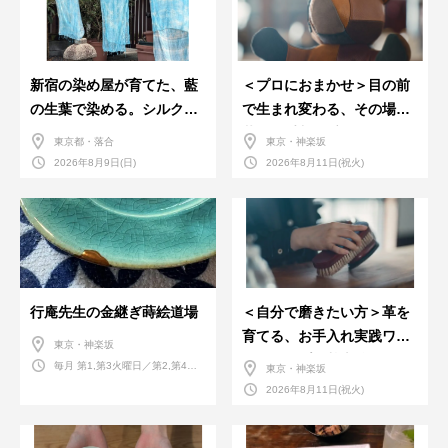
新宿の染め屋が育てた、藍
＜プロにおまかせ＞目の前
の生葉で染める。シルクの
で生まれ変わる、その場で
ストール
革のお手入れ受付会。
東京都・落合
東京・神楽坂
2026年8月9日(日)
2026年8月11日(祝火)
行庵先生の金継ぎ蒔絵道場
＜自分で磨きたい方＞革を
育てる、お手入れ実践ワー
東京・神楽坂
クショップ。基本編！
毎月 第1,第3火曜日／第2,第4火
東京・神楽坂
曜日／第2,第4土曜日
2026年8月11日(祝火)