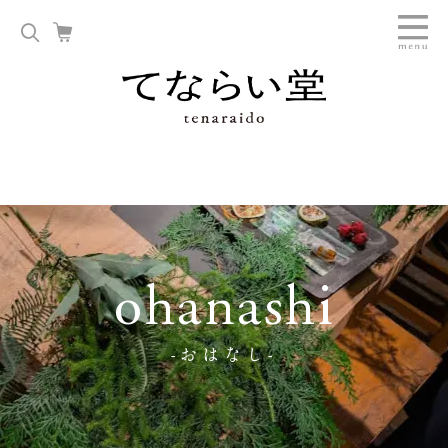
ohanashi
-おはなし-