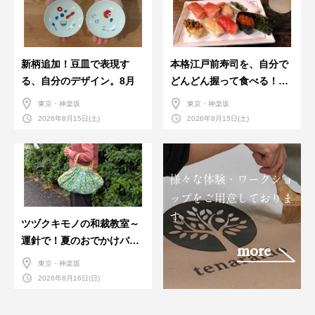
新柄追加！豆皿で表現す
本格江戸前寿司を、自分で
る、自分のデザイン。8月
どんどん握って食べる！職
人さんに教わる＜握りの練
東京・神楽坂
東京・神楽坂
習会＞８月
2026年8月15日(土)
2026年8月15日(土)
様々な体験・ワークショ
ップをご用意しておりま
す。
ツヅクキモノの和裁教室～
運針で！夏のおでかけバン
more
ダナバッグづくり～
東京・神楽坂
2026年8月16日(日)