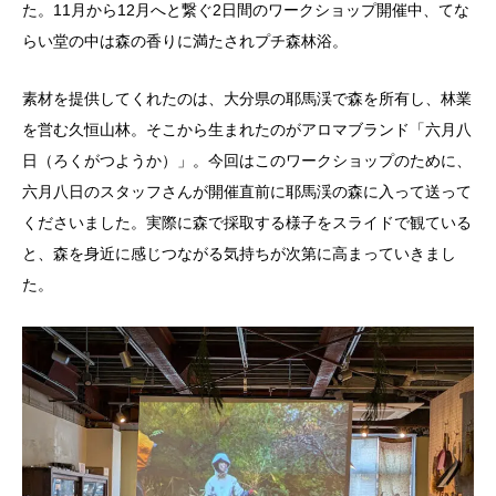
た。11月から12月へと繋ぐ2日間のワークショップ開催中、てな
らい堂の中は森の香りに満たされプチ森林浴。
素材を提供してくれたのは、大分県の耶馬渓で森を所有し、林業
を営む久恒山林。そこから生まれたのがアロマブランド「六月八
日（ろくがつようか）」。今回はこのワークショップのために、
六月八日のスタッフさんが開催直前に耶馬渓の森に入って送って
くださいました。実際に森で採取する様子をスライドで観ている
と、森を身近に感じつながる気持ちが次第に高まっていきまし
た。