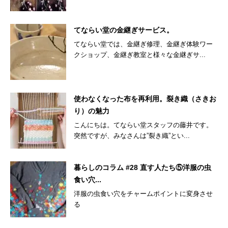
てならい堂の金継ぎサービス。
てならい堂では、金継ぎ修理、金継ぎ体験ワー
クショップ、金継ぎ教室と様々な金継ぎサ...
使わなくなった布を再利用。裂き織（さきお
り）の魅力
こんにちは。てならい堂スタッフの藤井です。
突然ですが、みなさんは”裂き織”とい...
暮らしのコラム #28 直す人たち⑤洋服の虫
食い穴...
洋服の虫食い穴をチャームポイントに変身させ
る