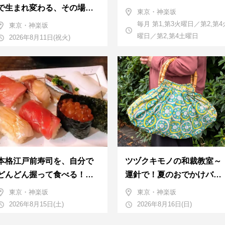
で生まれ変わる、その場で
東京・神楽坂
革のお手入れ受付会。
毎月 第1,第3火曜日／第2,第4
東京・神楽坂
曜日／第2,第4土曜日
2026年8月11日(祝火)
本格江戸前寿司を、自分で
ツヅクキモノの和裁教室～
どんどん握って食べる！職
運針で！夏のおでかけバン
人さんに教わる＜握りの練
ダナバッグづくり～
東京・神楽坂
東京・神楽坂
習会＞８月
2026年8月15日(土)
2026年8月16日(日)