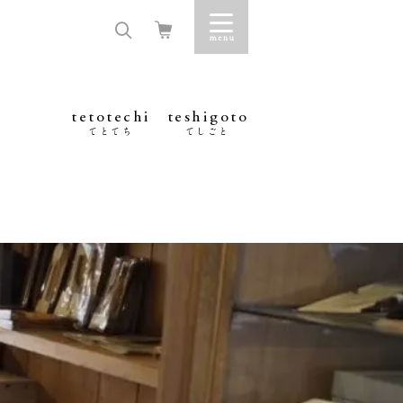
tetotechi
teshigoto
てとてち
てしごと