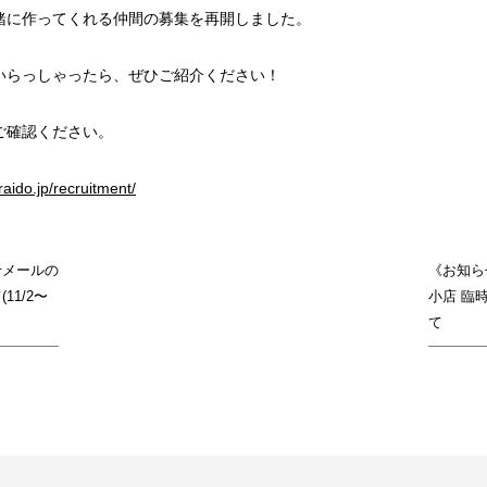
緒に作ってくれる仲間の募集を再開しました。
いらっしゃったら、ぜひご紹介ください！
ご確認ください。
raido.jp/recruitment/
せメールの
《お知ら
11/2〜
小店 臨
て