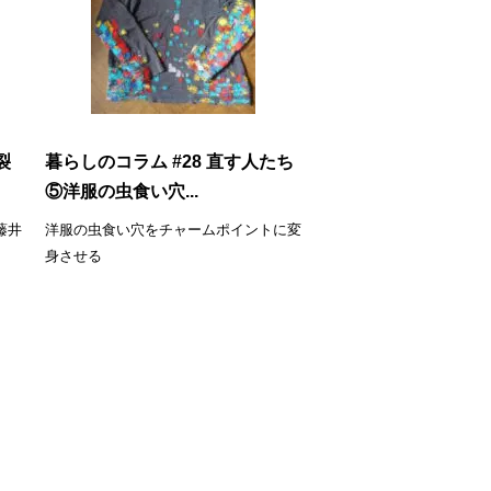
裂
暮らしのコラム #28 直す人たち
⑤洋服の虫食い穴...
藤井
洋服の虫食い穴をチャームポイントに変
き
身させる