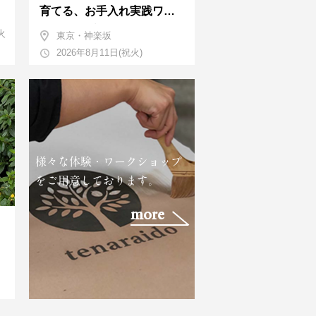
育てる、お手入れ実践ワー
クショップ。基本編！
火
東京・神楽坂
2026年8月11日(祝火)
様々な体験・ワークショップ
をご用意しております。
more