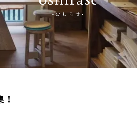
oshirase
-おしらせ-
集！