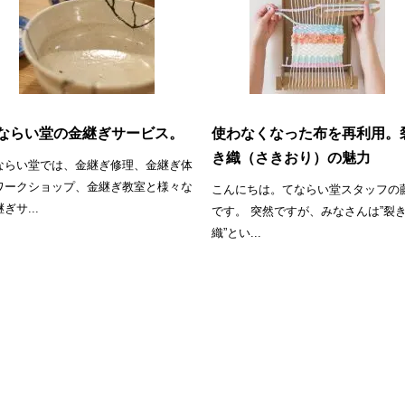
ならい堂の金継ぎサービス。
使わなくなった布を再利用。
き織（さきおり）の魅力
ならい堂では、金継ぎ修理、金継ぎ体
ワークショップ、金継ぎ教室と様々な
こんにちは。てならい堂スタッフの
ぎサ...
です。 突然ですが、みなさんは”裂
織”とい...