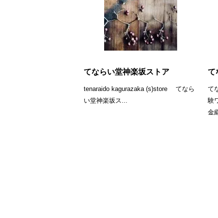
てならい堂神楽坂ストア
て
tenaraido kagurazaka (s)store てなら
て
い堂神楽坂ス...
験
金継