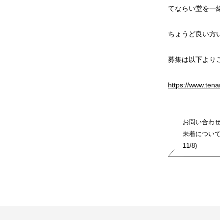
てならい堂を一
ちょうど良い方
募集は以下より
https://www.tena
お問い合わ
未着について(
11/8)