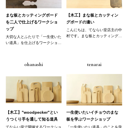
まな板とカッティングボード
【木工】まな板とカッティン
を二人で仕上げるワークショ
グボードの違い
ップ
こんにちは、てならい堂店主の中
村です。まな板とカッティングボ
大切な人とふたりで「一生使いた
ードの...
い道具」を仕上げるワークショッ
プを開...
ohanashi
tenarai
【木工】"woodpecker"とい
一生使いたいイチョウのまな
うつくり手を通して知る道具
板を学ぶワークショップ
てならい堂で開催するワークショ
「一生使いたい道具」のことを学