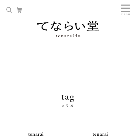
tag
-まな板-
tenarai
tenarai