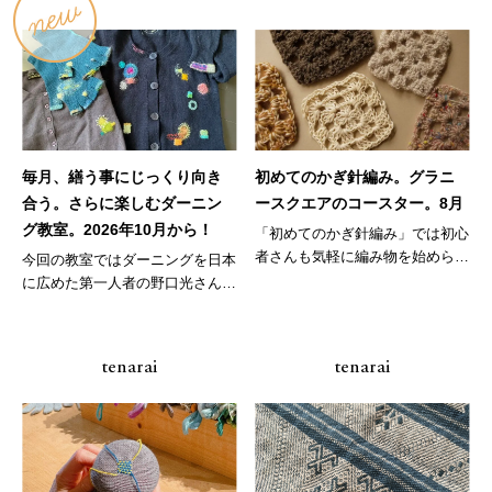
毎月、繕う事にじっくり向き
初めてのかぎ針編み。グラニ
合う。さらに楽しむダーニン
ースクエアのコースター。8月
グ教室。2026年10月から！
「初めてのかぎ針編み」では初心
者さんも気軽に編み物を始められ
今回の教室ではダーニングを日本
る教室...
に広めた第一人者の野口光さんが
考案さ...
tenarai
tenarai