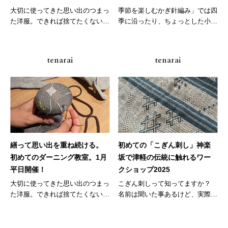
大切に使ってきた思い出のつまっ
季節を楽しむかぎ針編み」では四
た洋服。できれば捨てたくないで
季に沿ったり、ちょっとした小物
すよね...
や身に...
tenarai
tenarai
繕って思い出を重ね続ける。
初めての「こぎん刺し」神楽
初めてのダーニング教室。1月
坂で津軽の伝統に触れるワー
平日開催！
クショップ2025
大切に使ってきた思い出のつまっ
こぎん刺しって知ってますか？
た洋服。できれば捨てたくないで
名前は聞いた事あるけど、実際
すよね...
ど...