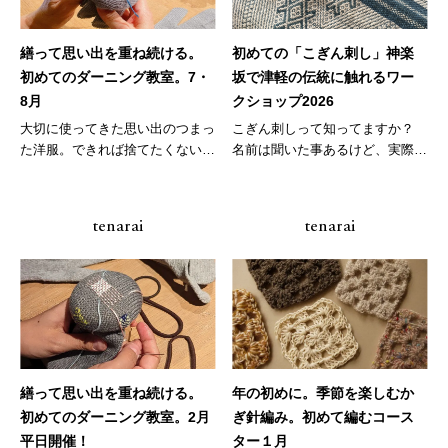
繕って思い出を重ね続ける。
初めての「こぎん刺し」神楽
初めてのダーニング教室。7・
坂で津軽の伝統に触れるワー
8月
クショップ2026
大切に使ってきた思い出のつまっ
こぎん刺しって知ってますか？
た洋服。できれば捨てたくないで
名前は聞いた事あるけど、実際
すよね...
ど...
tenarai
tenarai
繕って思い出を重ね続ける。
年の初めに。季節を楽しむか
初めてのダーニング教室。2月
ぎ針編み。初めて編むコース
平日開催！
ター１月