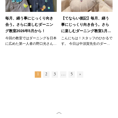
毎月、繕う事にじっくり向き
【てならい後記】毎月、繕う
合う。さらに楽しむダーニン
事にじっくり向き合う。さら
グ教室2026年5月から！
に楽しむダーニング教室1月
土曜コース
今回の教室ではダーニングを日本
こんにちは！スタッフのひかるで
に広めた第一人者の野口光さんが
す。 今日は中須賀先生のダーニ
考案さ...
ングコ...
1
2
3
…
5
»