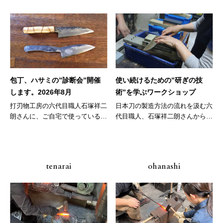
包丁、ハサミの”診断会”開催
使い続けるための”研ぎの技
します。2026年8月
術”を学ぶワークショップ
打刃物工房の六代目職人石塚祥二
日本刀の製造方法の流れを汲む六
朗さんに、ご自宅で使っている包
代目職人、石塚祥二朗さんから包
丁や鋏...
丁を使...
tenarai
ohanashi