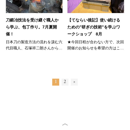
刀鍛冶技法を受け継ぐ職人か
【てならい後記】使い続ける
ら学ぶ、包丁作り。7月夏開
ための”研ぎの技術”を学ぶワ
催！
ークショップ 8月
日本刀の製造方法の流れを汲む六
★今回日程が合わない方で、次回
代目職人、石塚祥二朗さんから包
開催のお知らせを希望の方はこち
丁の作...
ら ★...
1
2
»