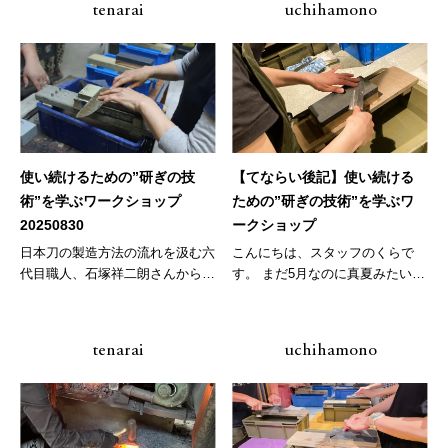
tenarai
uchihamono
使い続けるための”研ぎの技
【てならい後記】使い続ける
術”を学ぶワークショップ
ための”研ぎの技術”を学ぶワ
20250830
ークショップ
日本刀の製造方法の流れを汲む六
こんにちは、スタッフのくらで
代目職人、石塚祥二朗さんから包
す。 まだ5月なのに真夏みたいな
丁を使...
暑さ！...
tenarai
uchihamono