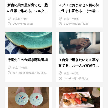
新宿の染め屋が育てた、藍
＜プロにおまかせ＞目の前
の生葉で染める。シルクの
で生まれ変わる、その場で
ストール
革のお手入れ受付会。
東京都・落合
東京・神楽坂
2026年8月9日(日)
2026年8月11日(祝火)
行庵先生の金継ぎ蒔絵道場
＜自分で磨きたい方＞革を
育てる、お手入れ実践ワー
東京・神楽坂
クショップ。基本編！
毎月 第1,第3火曜日／第2,第4火
東京・神楽坂
曜日／第2,第4土曜日
2026年8月11日(祝火)