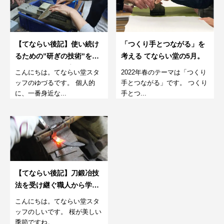
【てならい後記】使い続け
「つくり手とつながる」を
るための”研ぎの技術”を学
考える てならい堂の5月。
ぶワークショップ。22年5
こんにちは。てならい堂スタ
2022年春のテーマは「つくり
月第１回
ッフのゆづるです。 個人的
手とつながる」です。 つくり
に、一番身近な...
手とつ...
【てならい後記】刀鍛冶技
法を受け継ぐ職人から学
ぶ、包丁作り
こんにちは。てならい堂スタ
ッフのしいです。 桜が美しい
季節ですね。...