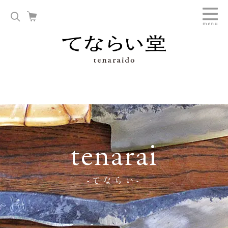
tenarai
-てならい-