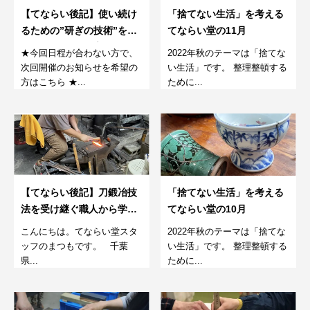
【てならい後記】使い続け
「捨てない生活」を考える
るための”研ぎの技術”を学
てならい堂の11月
ぶワークショップ。22年11
★今回日程が合わない方で、
2022年秋のテーマは「捨てな
月第2回
次回開催のお知らせを希望の
い生活」です。 整理整頓する
方はこちら ★...
ために...
【てならい後記】刀鍛冶技
「捨てない生活」を考える
法を受け継ぐ職人から学
てならい堂の10月
ぶ、包丁作り2022/９/24
こんにちは。てならい堂スタ
2022年秋のテーマは「捨てな
ッフのまつもです。 千葉
い生活」です。 整理整頓する
県...
ために...