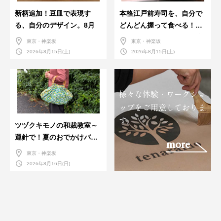
新柄追加！豆皿で表現す
本格江戸前寿司を、自分で
る、自分のデザイン。8月
どんどん握って食べる！職
人さんに教わる＜握りの練
東京・神楽坂
東京・神楽坂
習会＞８月
2026年8月15日(土)
2026年8月15日(土)
様々な体験・ワークショ
ップをご用意しておりま
す。
ツヅクキモノの和裁教室～
運針で！夏のおでかけバン
more
ダナバッグづくり～
東京・神楽坂
2026年8月16日(日)