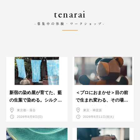
tenarai
-募集中の体験・ワークショップ-
新宿の染め屋が育てた、藍
＜プロにおまかせ＞目の前
の生葉で染める。シルクの
で生まれ変わる、その場で
ストール
革のお手入れ受付会。
東京都・落合
東京・神楽坂
2026年8月9日(日)
2026年8月11日(祝火)