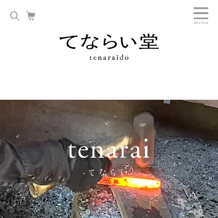
tenarai
-てならい-