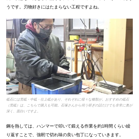
うです。刃物好きにはたまらない工程ですよね。
砥石には荒砥・中砥・仕上砥があり、それぞれに様々な種類が。おすすめの砥石
（荒砥）は、こちらで購入も可能。石塚さんから伺う研ぎの話だけでも非常に奥が
深く、面白いですよ。
鋼を熱しては、ハンマーで叩いて鍛える作業を約1時間くらい繰
り返すことで、強靭で切れ味の良い包丁になっていきます。