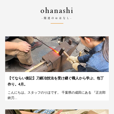
ohanashi
-関連のおはなし-
【てならい後記】刀鍛冶技法を受け継ぐ職人から学ぶ、包丁
作り。4月。
こんにちは。スタッフのりほです。 千葉県の成田にある 『正次郎
鋏刃...