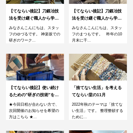
【てならい後記】刀鍛冶技
【てならい後記】刀鍛冶技
法を受け継ぐ職人から学
法を受け継ぐ職人から学
ぶ、包丁作り 23/03/26
ぶ、包丁作り2022/10/30
みなさんこんにちは、スタッ
みなさんこんにちは、スタッ
フのゆづるです。 神楽坂での
フのまつもです。 昨年の10
研ぎのワーク...
月末に千...
【てならい後記】使い続け
「捨てない生活」を考える
るための”研ぎの技術”を学
てならい堂の11月
ぶワークショップ。22年11
★今回日程が合わない方で、
2022年秋のテーマは「捨てな
月第2回
次回開催のお知らせを希望の
い生活」です。 整理整頓する
方はこちら ★...
ために...