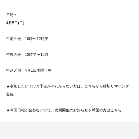
日時：
4月5日(日)
午前の会：10時〜12時半
午後の会：13時半〜16時
申込〆切：4
月1日水曜正午
★参加したい！けど予定が今わからない方は、こちらから
締切リマインダー
登録
★今回日程が合わない方で、次回開催のお知らせを希望の方は
こちら