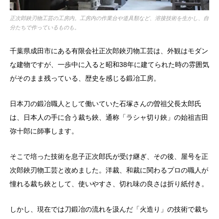
正次郎鋏刃物工芸の工房内。工房内の作業台や道具類など、溶接技術を生かし、自
分たちで作っているものも。
千葉県成田市にある有限会社正次郎鋏刃物工芸は、外観はモダン
な建物ですが、一歩中に入ると昭和38年に建てられた時の雰囲気
がそのまま残っている、歴史を感じる鍛冶工房。
日本刀の鍛冶職人として働いていた石塚さんの曽祖父長太郎氏
は、日本人の手に合う裁ち鋏、通称「ラシャ切り鋏」の始祖吉田
弥十郎に師事します。
そこで培った技術を息子正次郎氏が受け継ぎ、その後、屋号を正
次郎鋏刃物工芸と改めました。洋裁、和裁に関わるプロの職人が
憧れる裁ち鋏として、使いやすさ、切れ味の良さは折り紙付き。
しかし、現在では刀鍛冶の流れを汲んだ「火造り」の技術で裁ち