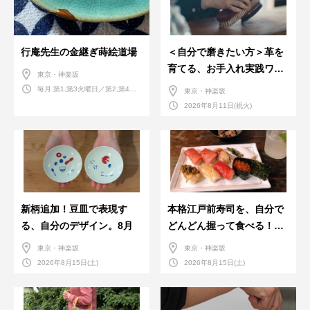
行庵先生の金継ぎ蒔絵道場
＜自分で磨きたい方＞革を
育てる、お手入れ実践ワー
東京・神楽坂
クショップ。基本編！
毎月 第1,第3火曜日／第2,第4火
東京・神楽坂
曜日／第2,第4土曜日
2026年8月11日(祝火)
新柄追加！豆皿で表現す
本格江戸前寿司を、自分で
る、自分のデザイン。8月
どんどん握って食べる！職
人さんに教わる＜握りの練
東京・神楽坂
東京・神楽坂
習会＞８月
2026年8月15日(土)
2026年8月15日(土)