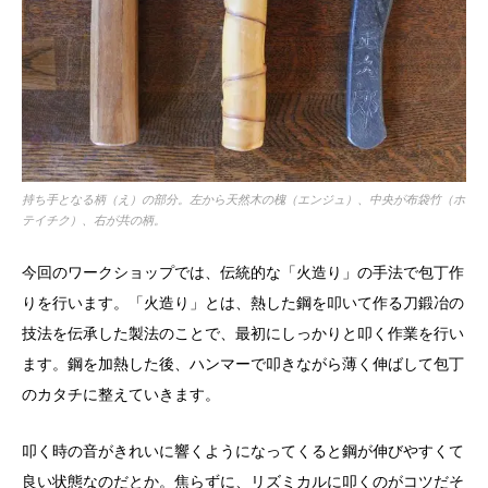
持ち手となる柄（え）の部分。左から天然木の槐（エンジュ）、中央が布袋竹（ホ
テイチク）、右が共の柄。
今回のワークショップでは、伝統的な「火造り」の手法で包丁作
りを行います。「火造り」とは、熱した鋼を叩いて作る刀鍛冶の
技法を伝承した製法のことで、最初にしっかりと叩く作業を行い
ます。鋼を加熱した後、ハンマーで叩きながら薄く伸ばして包丁
のカタチに整えていきます。
叩く時の音がきれいに響くようになってくると鋼が伸びやすくて
良い状態なのだとか。焦らずに、リズミカルに叩くのがコツだそ