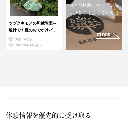
様々な体験・ワークショ
ップをご用意しておりま
す。
ツヅクキモノの和裁教室～
運針で！夏のおでかけバン
more
ダナバッグづくり～
東京・神楽坂
2026年8月16日(日)
体験情報を優先的に受け取る