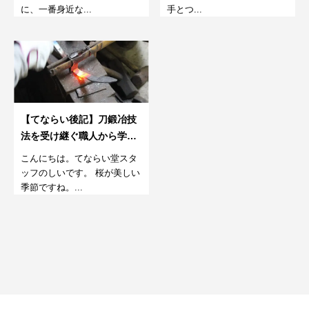
に、一番身近な...
手とつ...
【てならい後記】刀鍛冶技
法を受け継ぐ職人から学
ぶ、包丁作り
こんにちは。てならい堂スタ
ッフのしいです。 桜が美しい
季節ですね。...