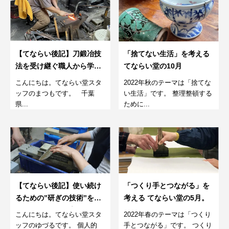
【てならい後記】刀鍛冶技
「捨てない生活」を考える
法を受け継ぐ職人から学
てならい堂の10月
ぶ、包丁作り2022/９/24
こんにちは。てならい堂スタ
2022年秋のテーマは「捨てな
ッフのまつもです。 千葉
い生活」です。 整理整頓する
県...
ために...
【てならい後記】使い続け
「つくり手とつながる」を
るための”研ぎの技術”を学
考える てならい堂の5月。
ぶワークショップ。22年5
こんにちは。てならい堂スタ
2022年春のテーマは「つくり
月第１回
ッフのゆづるです。 個人的
手とつながる」です。 つくり