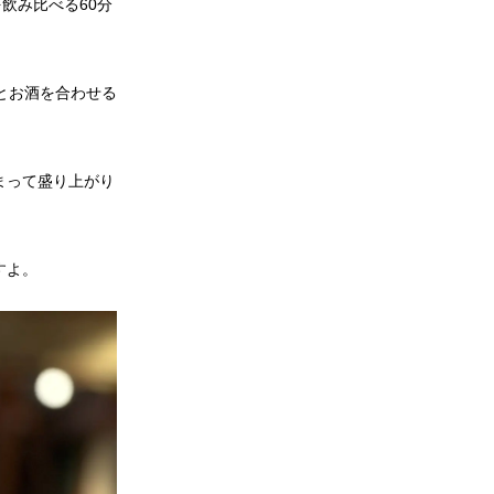
飲み比べる60分
とお酒を合わせる
まって盛り上がり
すよ。