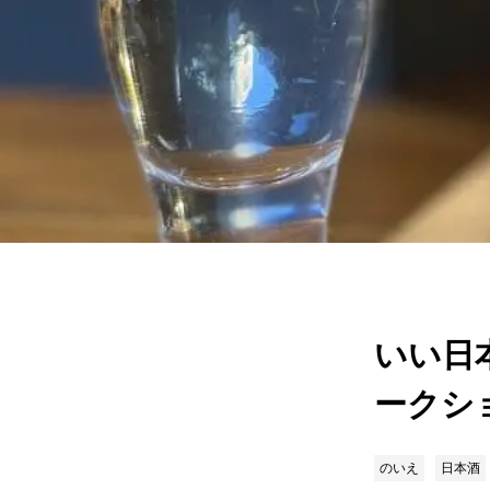
いい日
ークシ
のいえ
日本酒