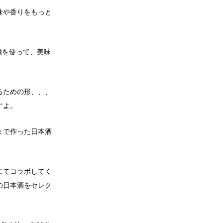
味や香りをもっと
類を使って、美味
るための形、、、
すよ。
まで作った日本酒
にてコラボしてく
の日本酒をセレク