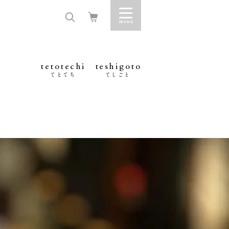
tetotechi
teshigoto
てとてち
てしごと