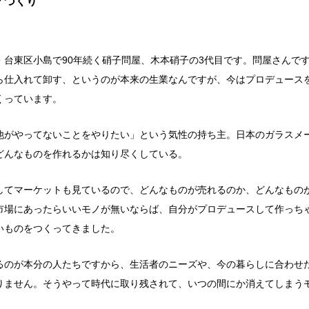
ノづくり
・台東区小島で90年続く硝子問屋、木本硝子の3代目です。問屋さんで
ら仕入れて卸す、というのが本来の生業なんですが、今はプロデュース
くっています。
他がやってないことをやりたい」という気性の持ち主。日本のガラスメ
どんなものを作れるかは知り尽くしている。
してマーケットも見ているので、どんなものが売れるのか、どんなもの
市場にあったらいいモノが無いならば、自分がプロデュースして作っち
いものをつくってきました。
るのが本分の人たちですから、生活者のニーズや、今の暮らしに合わせ
りません。そうやって時代に取り残されて、いつの間にか消えてしまう