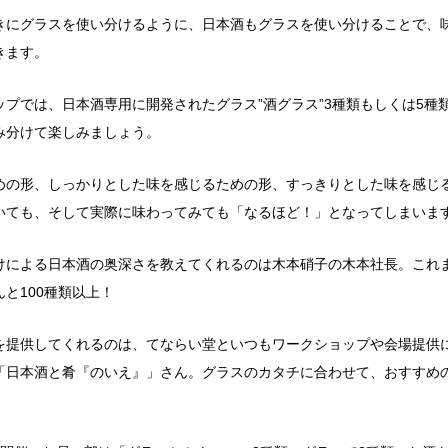
きにグラスを使い分けるように、日本酒もグラスを使い分けることで、
きます。
ップでは、日本酒専用に開発されたグラス”酒グラス”3種類もしくは5種
み分けて楽しみましょう。
めの形、しっかりとした味を感じるための形、すっきりとした味を感じ
いても、そして実際に味わってみても「なるほど！」となってしまいま
けによる日本酒の奥深さを教えてくれるのは木本硝子の木本社長。これ
と100種類以上！
を提供してくれるのは、てならい堂といつもワークショップや会場提供
「日本酒と肴『のいえ』」さん。グラスのカタチに合わせて、おすすめ
。