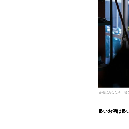
会場はおなじみ「酒
良いお酒は良