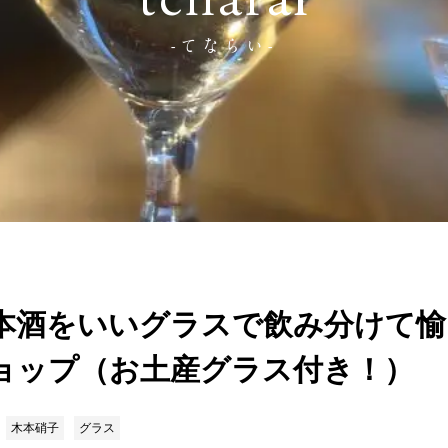
tenarai
-てならい-
本酒をいいグラスで飲み分けて愉
ョップ（お土産グラス付き！）
木本硝子
グラス