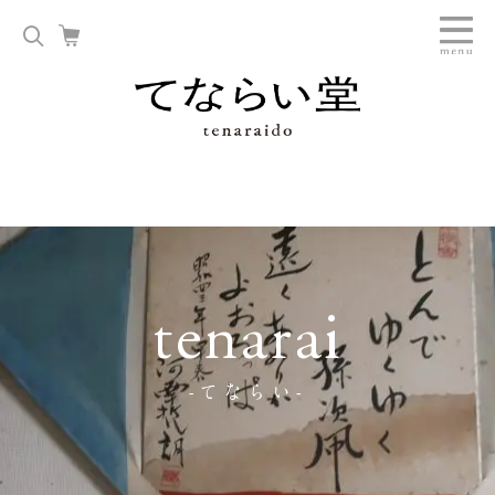
tenarai
-てならい-