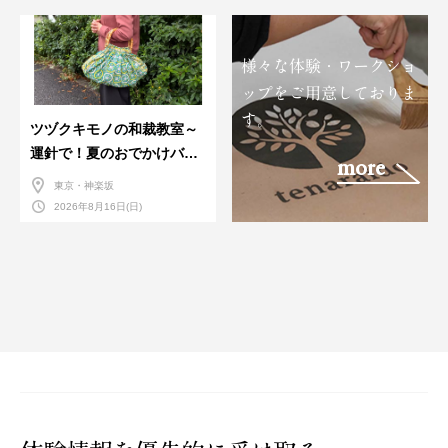
様々な体験・ワークショ
ップをご用意しておりま
す。
ツヅクキモノの和裁教室～
運針で！夏のおでかけバン
more
ダナバッグづくり～
東京・神楽坂
2026年8月16日(日)