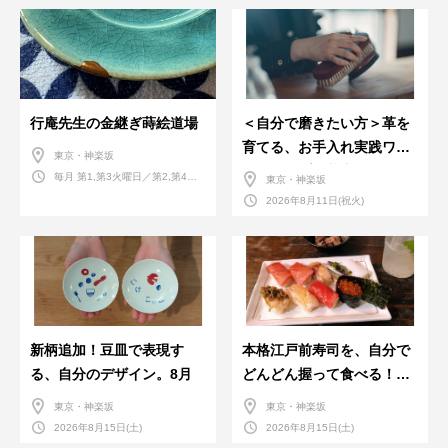
行庵先生の金継ぎ蒔絵道場
＜自分で磨きたい方＞革を
育てる、お手入れ実践ワー
東京・神楽坂
クショップ。基本編！
毎月 第1,第3火曜日／第2,第4火
東京・神楽坂
曜日／第2,第4土曜日
2026年8月11日(祝火)
新柄追加！豆皿で表現す
本格江戸前寿司を、自分で
る、自分のデザイン。8月
どんどん握って食べる！職
人さんに教わる＜握りの練
東京・神楽坂
東京・神楽坂
習会＞８月
2026年8月15日(土)
2026年8月15日(土)