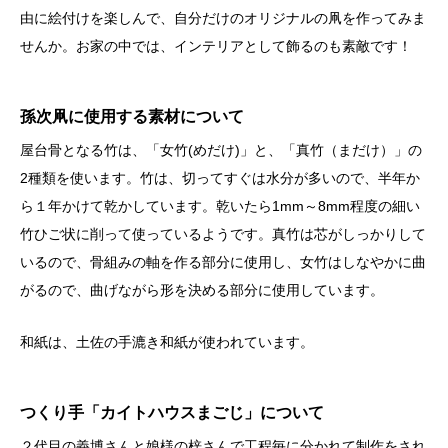
由に絵付けを楽しんで、自分だけのオリジナルの凧を作ってみま
せんか。お家の中では、インテリアとして飾るのも素敵です！
孫次凧に使用する素材について
屋台骨となる竹は、「女竹(めだけ)」と、「真竹（まだけ）」の
2種類を使います。竹は、切ってすぐは水分が多いので、半年か
ら１年かけて乾かしています。乾いたら1mm～8mm程度の細い
竹ひご状に削って使っているようです。真竹は芯がしっかりして
いるので、骨組みの軸を作る部分に使用し、女竹はしなやかに曲
がるので、曲げながら形を決める部分に使用しています。
和紙は、土佐の手漉き和紙が使われています。
つくり手「カイトハウスまごじ」について
２代目の義博さんと娘様の梓さんで工程毎に分かれて制作をされ