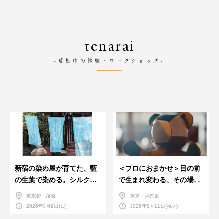
tenarai
-募集中の体験・ワークショップ-
新宿の染め屋が育てた、藍
＜プロにおまかせ＞目の前
の生葉で染める。シルクの
で生まれ変わる、その場で
ストール
革のお手入れ受付会。
東京都・落合
東京・神楽坂
2026年8月9日(日)
2026年8月11日(祝火)