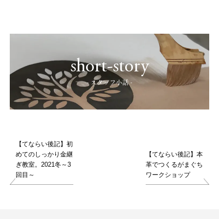
short-story
- スタッフ小話 -
【てならい後記】初
めてのしっかり金継
【てならい後記】本
ぎ教室。2021冬～3
革でつくるがまぐち
回目～
ワークショップ