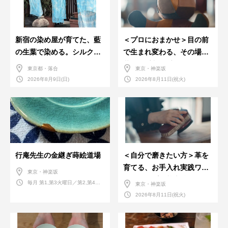
新宿の染め屋が育てた、藍
＜プロにおまかせ＞目の前
の生葉で染める。シルクの
で生まれ変わる、その場で
ストール
革のお手入れ受付会。
東京都・落合
東京・神楽坂
2026年8月9日(日)
2026年8月11日(祝火)
行庵先生の金継ぎ蒔絵道場
＜自分で磨きたい方＞革を
育てる、お手入れ実践ワー
東京・神楽坂
クショップ。基本編！
毎月 第1,第3火曜日／第2,第4火
東京・神楽坂
曜日／第2,第4土曜日
2026年8月11日(祝火)