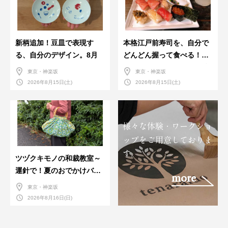
新柄追加！豆皿で表現す
本格江戸前寿司を、自分で
る、自分のデザイン。8月
どんどん握って食べる！職
人さんに教わる＜握りの練
東京・神楽坂
東京・神楽坂
習会＞８月
2026年8月15日(土)
2026年8月15日(土)
様々な体験・ワークショ
ップをご用意しておりま
す。
ツヅクキモノの和裁教室～
運針で！夏のおでかけバン
more
ダナバッグづくり～
東京・神楽坂
2026年8月16日(日)