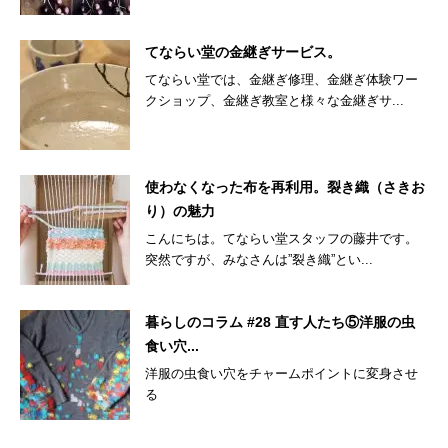
てならい堂の金継ぎサービス。
てならい堂では、金継ぎ修理、金継ぎ体験ワー
クショップ、金継ぎ教室と様々な金継ぎサ...
使わなくなった布を再利用。裂き織（さきお
り）の魅力
こんにちは。てならい堂スタッフの藤井です。
突然ですが、みなさんは”裂き織”とい...
暮らしのコラム #28 直す人たち⑤洋服の虫
食い穴...
洋服の虫食い穴をチャームポイントに変身させ
る