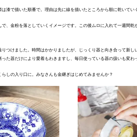
際は漆で描いた順番で。理由は先に線を描いたところから順に乾いてい
んで、金粉を落としていくイメージです。この後ムロに入れて一週間乾
。
辿りつけました。時間はかかりましたが、じっくり器と向き合って新し
繕った器だけにより愛着もわきますし、毎日使っている器の扱いも変わ
くらしの入り口に。みなさんも金継ぎはじめてみませんか？