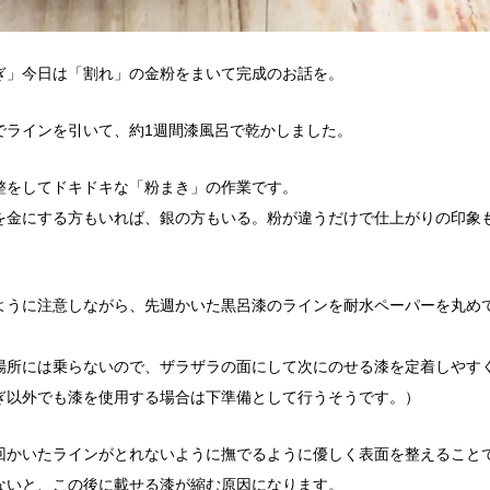
ぎ」今日は「割れ」の金粉をまいて完成のお話を。
でラインを引いて、約1週間漆風呂で乾かしました。
整をしてドキドキな「粉まき」の作業です。
を金にする方もいれば、銀の方もいる。粉が違うだけで仕上がりの印象
ように注意しながら、先週かいた黒呂漆のラインを耐水ペーパーを丸め
場所には乗らないので、ザラザラの面にして次にのせる漆を定着しやす
ぎ以外でも漆を使用する場合は下準備として行うそうです。）
回かいたラインがとれないように撫でるように優しく表面を整えること
ないと、この後に載せる漆が縮む原因になります。