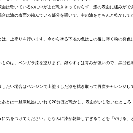
表面は乾いているのに中がまだ乾ききっておらず、漆の表面に緩みがで
場合は漆の表面の縮んでいる部分を研いで、中の漆をきちんと乾かして
とは、上塗りを行います。今から塗る下地の色はこの後に蒔く粉の発色
いものは、ベンガラ漆を塗ります。銀やすずは青みが強いので、黒呂色
直したい場合はベンジンで上塗りした漆を拭き取って再度チャレンジし
たあとは一旦漆風呂にいれて20分ほど乾かし、表面が少し乾いたところ
うに気をつけてください。ちなみに漆が乾燥しすぎることを「やける」