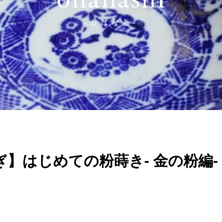
ohanashi
-おはなし-
ぎ】はじめての粉蒔き- 金の粉編-