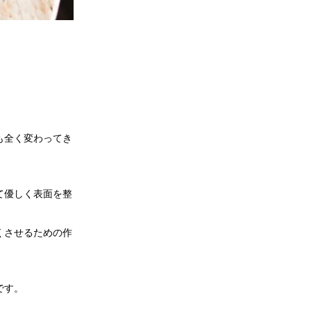
も全く変わってき
て優しく表面を整
くさせるための作
です。