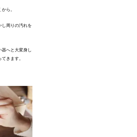
くから。
かし周りの汚れを
い器へと大変身し
ってきます。