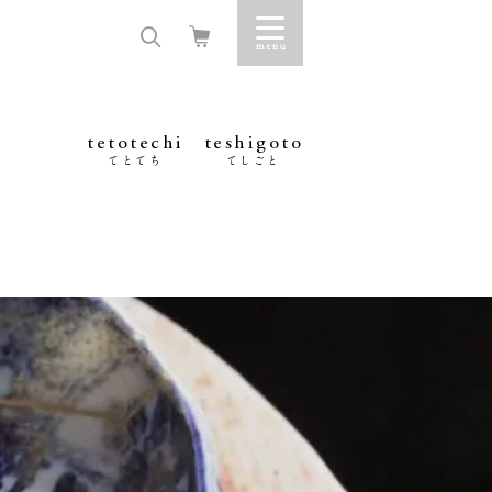
tetotechi
teshigoto
てとてち
てしごと