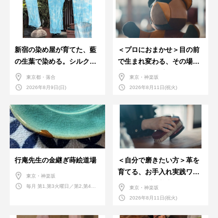
新宿の染め屋が育てた、藍
＜プロにおまかせ＞目の前
の生葉で染める。シルクの
で生まれ変わる、その場で
ストール
革のお手入れ受付会。
東京都・落合
東京・神楽坂
2026年8月9日(日)
2026年8月11日(祝火)
行庵先生の金継ぎ蒔絵道場
＜自分で磨きたい方＞革を
育てる、お手入れ実践ワー
東京・神楽坂
クショップ。基本編！
毎月 第1,第3火曜日／第2,第4火
東京・神楽坂
曜日／第2,第4土曜日
2026年8月11日(祝火)