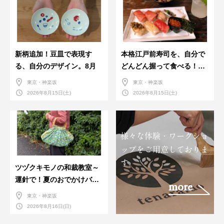
新柄追加！豆皿で表現す
本格江戸前寿司を、自分で
る、自分のデザイン。8月
どんどん握って食べる！職
人さんに教わる＜握りの練
東京・神楽坂
東京・神楽坂
習会＞８月
2026年8月15日(土)
2026年8月15日(土)
様々な体験・ワークショ
ップをご用意しておりま
す。
ツヅクキモノの和裁教室～
運針で！夏のおでかけバン
more
ダナバッグづくり～
東京・神楽坂
2026年8月16日(日)