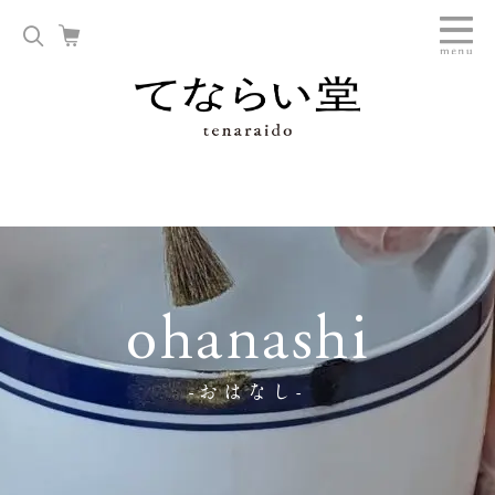
ohanashi
-おはなし-