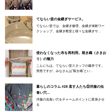
てならい堂の金継ぎサービス。
てならい堂では、金継ぎ修理、金継ぎ体験ワー
クショップ、金継ぎ教室と様々な金継ぎサ...
使わなくなった布を再利用。裂き織（さきお
り）の魅力
こんにちは。てならい堂スタッフの藤井です。
突然ですが、みなさんは”裂き織”とい...
暮らしのコラム #28 直す人たち⑤洋服の虫
食い穴...
洋服の虫食い穴をチャームポイントに変身させ
る