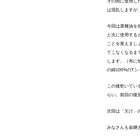
その間に使用し
は混乱しますが
今回は菜種油を
と次に使用する
ことを覚えまし
てこなくなるま
します。
（布に
の綿100%のT
この後乾いてい
らい。前回の復
次回は「欠け」
みなさんも金継