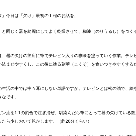
ぎ」今日は「欠け」最初の工程のお話を。
」と同じく器を綺麗にしてよく乾燥させて、
糊漆（のりうるし）をつく
は、器の欠けの箇所に筆でテレピン入りの糊漆を塗っていく作業。
テレ
い込ませやすくし、この後に塗る
刻苧
（こくそ）を食いつきやすくする
の生活の中では中々耳にしない単語ですが。テレピンとは松の油で、
絵
うなです。
ピン油を1:1の割合で注ぎ混ぜ、馴染んだら筆にとって器の欠けている
ったら少しおいて乾かします。（約20分くらい）