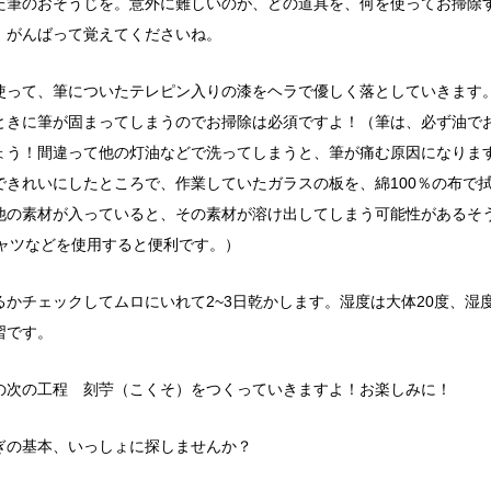
た筆のおそうじを。
意外に難しいのが、どの道具を、何を使ってお掃除
、がんばって覚えてくださいね。
使って、筆についたテレピン入りの漆をヘラで優しく落としていきます
ときに筆が固まってしまうのでお掃除は必須ですよ！
（筆は、必ず油で
ょう！間違って他の灯油などで洗ってしまうと、筆が痛む原因になりま
できれいにしたところで、作業していたガラスの板を、綿100％の布で
他の素材が入っていると、その素材が溶け出してしまう可能性があるそ
シャツなどを使用すると便利です。）
るかチェックしてムロにいれて2~3日乾かします。
湿度は大体20度、湿度
習です。
の次の工程 刻苧（こくそ）をつくっていきますよ！
お楽しみに！
ぎの基本、いっしょに探しませんか？