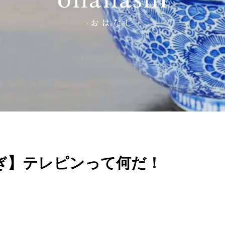
ohanashi
-おはなし-
ぎ】テレピンって何だ！