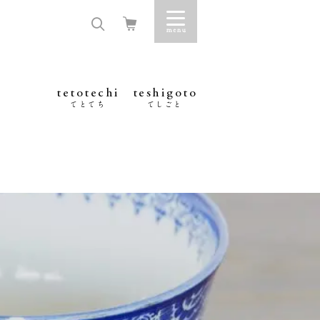
tetotechi
teshigoto
てとてち
てしごと