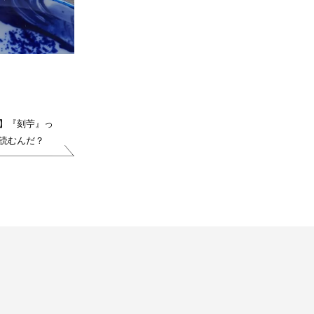
】『刻苧』っ
読むんだ？