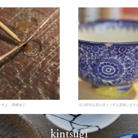
ますよ。菜種油で。
欠け部分は見た目うっすら茶色になり
kintsugi