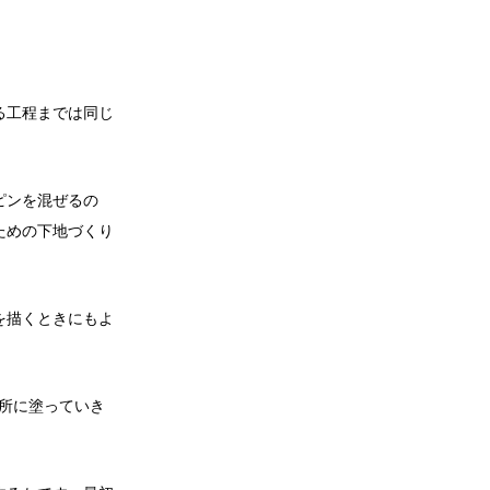
る工程までは同じ
ピンを混ぜるの
ため
の下地づくり
を描くときにもよ
箇所に塗っていき