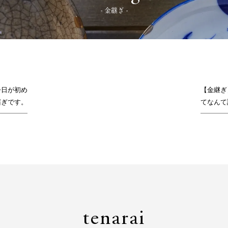
- 金継ぎ -
今日が初め
【金継ぎ
継ぎです。
てなんて
tenarai