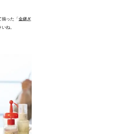
て揃った「
金継ぎ
さいね。