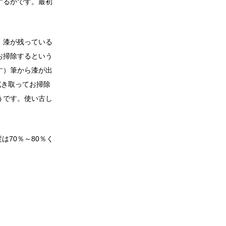
するかです。
最初
。
漆が残っている
お掃除するという
す）
筆から漆が出
拭き取ってお掃除
うです。使い古し
は70％～80％く