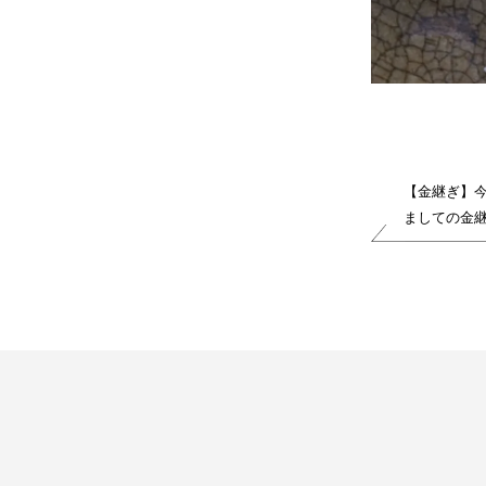
【金継ぎ】
ましての金