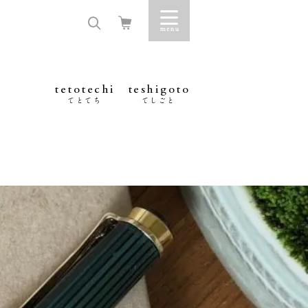
tetotechi
teshigoto
てとてち
てしごと