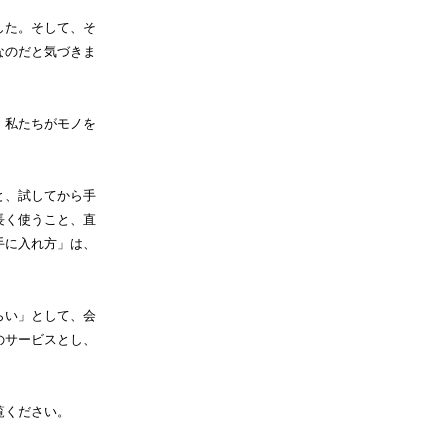
した。そして、そ
なのだと気づきま
、私たちがモノを
と、試してから手
長く使うこと、直
手に入れ方」は、
らい」として、会
のサービスとし、
覧ください。