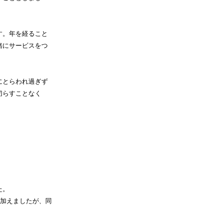
す。年を経ること
緒にサービスをつ
にとらわれ過ぎず
切らすことなく
た。
を加えましたが、同