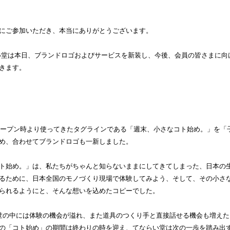
にご参加いただき、本当にありがとうございます。
い堂は本日、ブランドロゴおよびサービスを新装し、今後、会員の皆さまに向
きます。
のオープン時より使ってきたタグラインである「週末、小さなコト始め。」を「
め、合わせてブランドロゴも一新しました。
ト始め。」は、私たちがちゃんと知らないままにしてきてしまった、日本の
るために、日本全国のモノづくり現場で体験してみよう、そして、その小さ
られるようにと、そんな想いを込めたコピーでした。
世の中には体験の機会が溢れ、また道具のつくり手と直接話せる機会も増えた
の「コト始め」の期間は終わりの時を迎え、てならい堂は次の一歩を踏み出