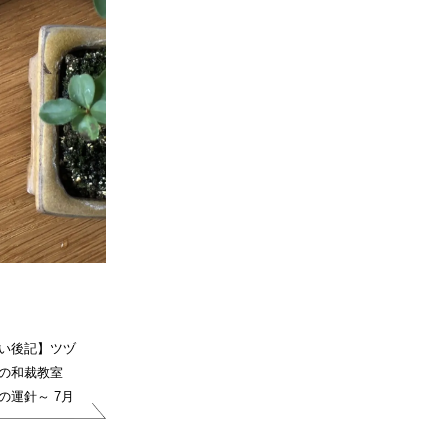
い後記】ツヅ
の和裁教室
の運針～ 7月