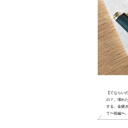
【てならい
の７。壊れ
する、金継
て〜前編〜