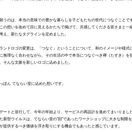
願うのは、本当の意味での豊かな暮らしを子どもたちの世代につなぐことで
この想いを改めて目に見えるかたちで掲げて、共感してくださる皆さまと一
考え、新たなタグラインを定めました。
ランドロゴの変更は、「つなぐ」ということについて、和のイメージや様式
に無理なく合わせながら、その生活の中で本当につなぐべき襷（たすき）を
、そんな文脈を新しいロゴに込めました。
っぽん てならい堂に込めた想いです。
デートと並行して、今年の年始より、サービスの再設計を進めてまいりまし
た新型ウイルスは、てならい堂の”顔”であったワークショップに大きな制限
が提供するべき価値を浮き彫りにする機会でもあったと感じています。