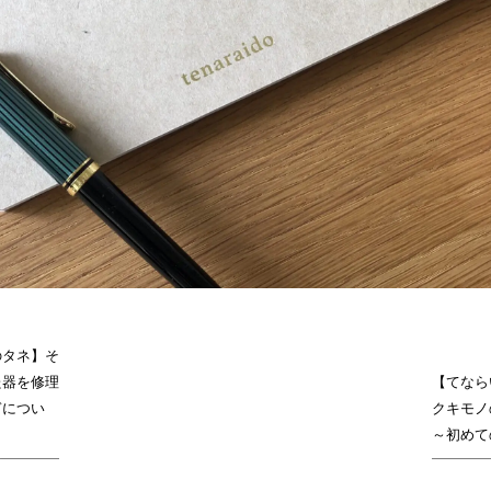
のタネ】そ
た器を修理
【てなら
ぎについ
クキモノ
。
～初めて