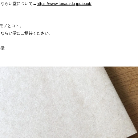
てならい堂について→
https://www.tenaraido.jp/about/
モノとコト。
てならい堂にご期待ください。
い堂