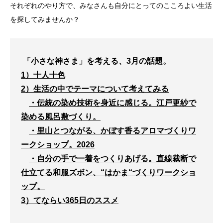
それぞれのやり方で、みなさんも自分にとってのこころよい生活
を探してみませんか？
「小さな神さま」を考える、3月の話題。
1）十人十色
2）生活の中でテーマについて考えてみる
・伝統の染め技術を身近に感じる。江戸更紗で
染める風呂敷づくり。
・里山とつながる、かぼす香るアロマづくりワ
ークショップ。2026
・自分の手で一着をつくりあげる。直線裁断で
仕立てる和服ズボン、“はかま“づくりワークショ
ップ。
3）てならい365日のススメ