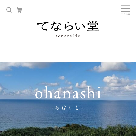
ohanashi
-おはなし-