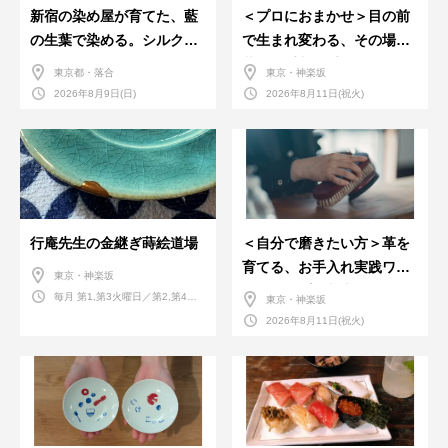
新宿の染め屋が育てた、藍
＜プロにおまかせ＞目の前
の生葉で染める。シルクの
で生まれ変わる、その場で
ストール
革のお手入れ受付会。
東京都・落合
東京・神楽坂
2026年8月9日(日)
2026年8月11日(祝火)
行庵先生の金継ぎ蒔絵道場
＜自分で磨きたい方＞革を
育てる、お手入れ実践ワー
東京・神楽坂
クショップ。基本編！
毎月 第1,第3火曜日／第2,第4火
東京・神楽坂
曜日／第2,第4土曜日
2026年8月11日(祝火)