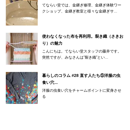
てならい堂では、金継ぎ修理、金継ぎ体験ワー
クショップ、金継ぎ教室と様々な金継ぎサ...
使わなくなった布を再利用。裂き織（さきお
り）の魅力
こんにちは。てならい堂スタッフの藤井です。
突然ですが、みなさんは”裂き織”とい...
暮らしのコラム #28 直す人たち⑤洋服の虫
食い穴...
洋服の虫食い穴をチャームポイントに変身させ
る