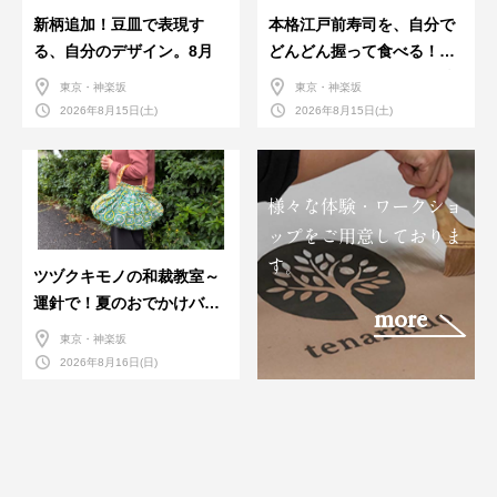
新柄追加！豆皿で表現す
本格江戸前寿司を、自分で
る、自分のデザイン。8月
どんどん握って食べる！職
人さんに教わる＜握りの練
東京・神楽坂
東京・神楽坂
習会＞８月
2026年8月15日(土)
2026年8月15日(土)
様々な体験・ワークショ
ップをご用意しておりま
す。
ツヅクキモノの和裁教室～
運針で！夏のおでかけバン
more
ダナバッグづくり～
東京・神楽坂
2026年8月16日(日)