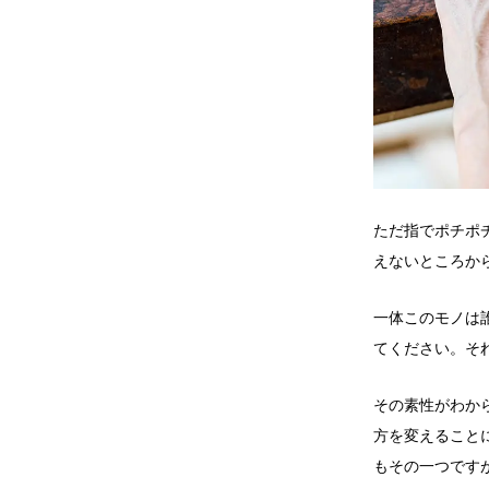
ただ指でポチポ
えないところか
一体このモノは
てください。そ
その素性がわか
方を変えること
もその一つです