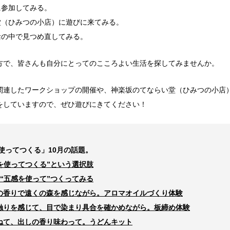
参加してみる。
（ひみつの小店）に遊びに来てみる。
の中で見つめ直してみる。
方で、皆さんも自分にとってのこころよい生活を探してみませんか。
関連したワークショップの開催や、神楽坂のてならい堂（ひみつの小店
をしていますので、ぜひ遊びにきてください！
使ってつくる」10
月の話題。
感を使ってつくる”という選択肢
“
五感を使って
”
つくってみる
の香りで遠くの森を感じながら。アロマオイルづくり体験
触りを感じて、目で染まり具合を確かめながら。板締め体験
ねて、出しの香り味わって。うどんキット