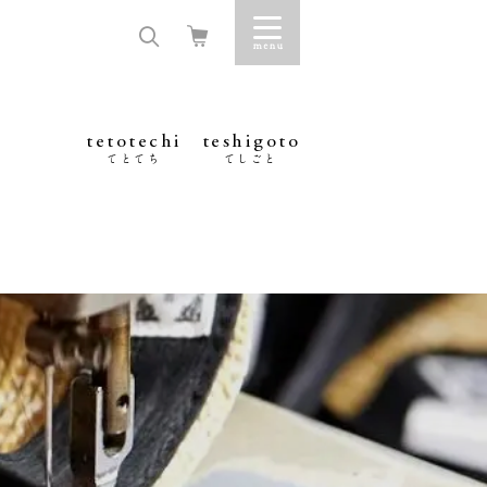
tetotechi
teshigoto
てとてち
てしごと