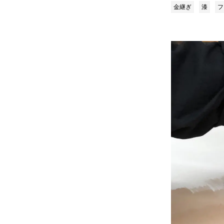
金継ぎ
漆
フ