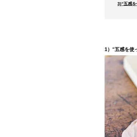
3)“五感
1）“五感を使