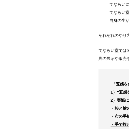
てならいに
てならい堂
自身の生活
それぞれのやり
てならい堂では
具の展示や販売
「五感を
1）“五
2）実際に
・杉と檜
・布の手
・手で捏