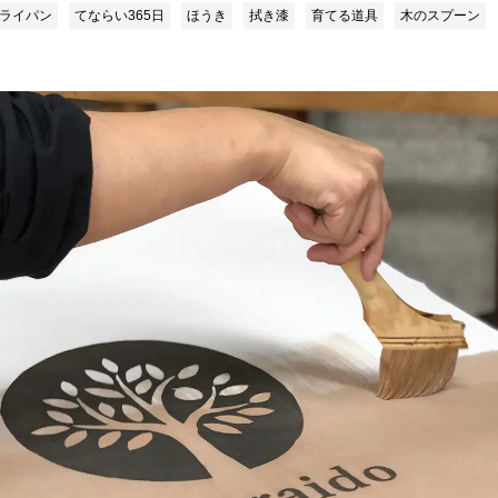
ライパン
てならい365日
ほうき
拭き漆
育てる道具
木のスプーン