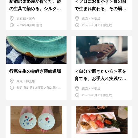
新宿の染め屋が育てた、藍
＜プロにおまかせ＞目の前
の生葉で染める。シルクの
で生まれ変わる、その場で
ストール
革のお手入れ受付会。
東京都・落合
東京・神楽坂
2026年8月9日(日)
2026年8月11日(祝火)
行庵先生の金継ぎ蒔絵道場
＜自分で磨きたい方＞革を
育てる、お手入れ実践ワー
東京・神楽坂
クショップ。基本編！
毎月 第1,第3火曜日／第2,第4火
東京・神楽坂
曜日／第2,第4土曜日
2026年8月11日(祝火)