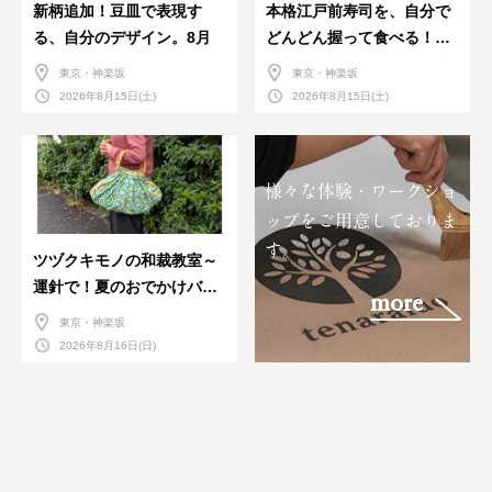
新柄追加！豆皿で表現す
本格江戸前寿司を、自分で
る、自分のデザイン。8月
どんどん握って食べる！職
人さんに教わる＜握りの練
東京・神楽坂
東京・神楽坂
習会＞８月
2026年8月15日(土)
2026年8月15日(土)
様々な体験・ワークショ
ップをご用意しておりま
す。
ツヅクキモノの和裁教室～
運針で！夏のおでかけバン
more
ダナバッグづくり～
東京・神楽坂
2026年8月16日(日)