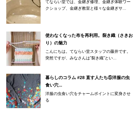
てならい堂では、金継ぎ修理、金継ぎ体験ワー
クショップ、金継ぎ教室と様々な金継ぎサ...
使わなくなった布を再利用。裂き織（さきお
り）の魅力
こんにちは。てならい堂スタッフの藤井です。
突然ですが、みなさんは”裂き織”とい...
暮らしのコラム #28 直す人たち⑤洋服の虫
食い穴...
洋服の虫食い穴をチャームポイントに変身させ
る