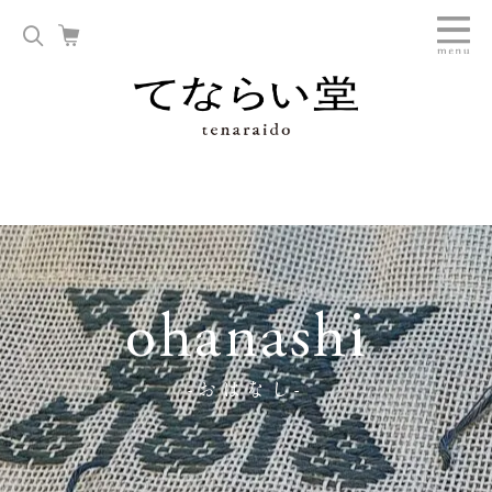
ohanashi
-おはなし-