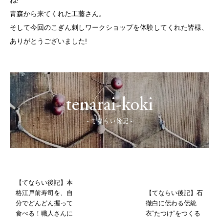
ね!
青森から来てくれた工藤さん。
そして今回のこぎん刺しワークショップを体験してくれた皆様、
ありがとうございました!
tenarai-koki
- てならい後記 -
【てならい後記】本
格江戸前寿司を、自
【てならい後記】石
分でどんどん握って
徹白に伝わる伝統
食べる！職人さんに
衣”たつけ”をつくる