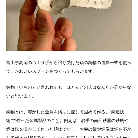
富山県高岡のつくり手から譲り受けた錫の鋳物の道具一式を使っ
て、かわいいスプーンをつくってもらいます。
鋳物（いもの）と言われても、ほとんどの人はなんだか分からな
いと思います。
鋳物とは、溶かした金属を鋳型に流して固めて作る、”鋳造技
術”で作った金属製品のこと。例えば、岩手の南部鉄器の鉄瓶や
鍋は鉄を溶かして作った鋳物ですし、お寺の鐘や銅像は銅を溶か
して作った鋳物ですし、いつも何気なく目にしているマンホール