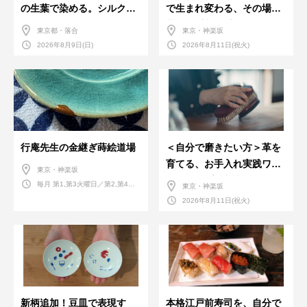
の生葉で染める。シルクの
で生まれ変わる、その場で
ストール
革のお手入れ受付会。
東京都・落合
東京・神楽坂
2026年8月9日(日)
2026年8月11日(祝火)
行庵先生の金継ぎ蒔絵道場
＜自分で磨きたい方＞革を
育てる、お手入れ実践ワー
東京・神楽坂
クショップ。基本編！
毎月 第1,第3火曜日／第2,第4火
東京・神楽坂
曜日／第2,第4土曜日
2026年8月11日(祝火)
新柄追加！豆皿で表現す
本格江戸前寿司を、自分で