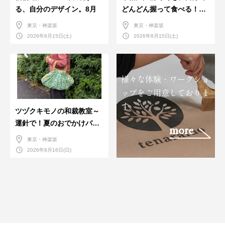
る、自分のデザイン。8月
どんどん握って食べる！職
人さんに教わる＜握りの練
東京・神楽坂
東京・神楽坂
習会＞８月
2026年8月15日(土)
2026年8月15日(土)
様々な体験・ワークショ
ップをご用意しておりま
す。
ツヅクキモノの和裁教室～
運針で！夏のおでかけバン
more
ダナバッグづくり～
東京・神楽坂
2026年8月16日(日)