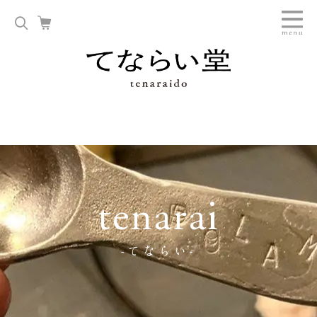
tenarai
-てならい-