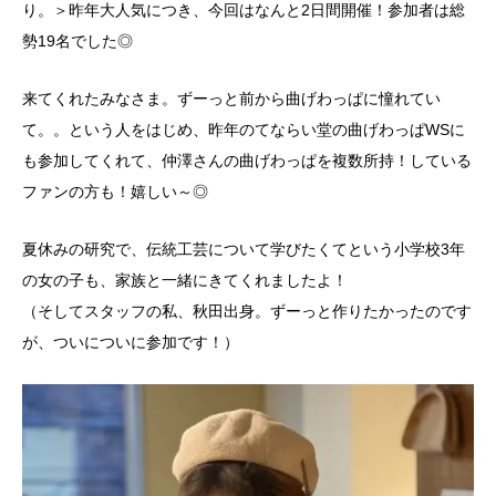
り。＞昨年大人気につき、今回はなんと2日間開催！参加者は総
勢19名でした◎
来てくれたみなさま。ずーっと前から曲げわっぱに憧れてい
て。。という人をはじめ、昨年のてならい堂の曲げわっぱWSに
も参加してくれて、仲澤さんの曲げわっぱを複数所持！している
ファンの方も！嬉しい～◎
夏休みの研究で、伝統工芸について学びたくてという小学校3年
の女の子も、家族と一緒にきてくれましたよ！
（そしてスタッフの私、秋田出身。ずーっと作りたかったのです
が、ついについに参加です！）