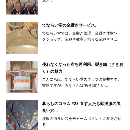
坂ス...
てならい堂の金継ぎサービス。
てならい堂では、金継ぎ修理、金継ぎ体験ワー
クショップ、金継ぎ教室と様々な金継ぎサ...
使わなくなった布を再利用。裂き織（さきお
り）の魅力
こんにちは。てならい堂スタッフの藤井です。
突然ですが、みなさんは”裂き織”とい...
暮らしのコラム #28 直す人たち⑤洋服の虫
食い穴...
洋服の虫食い穴をチャームポイントに変身させ
る