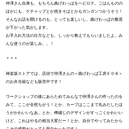
仲澤さん自身も、もちろん曲げわっぱをヘビロテ。ごはんものの
ほかにも、ケチャップとか焼きそばとかもガンガンつかうそう！
そんなお話を聞けるのも、とっても楽しいし、曲げわっぱの敷居
が下がった気がします。
お手入れ方法の仕方なども、しっかり教えてもらいましたよ。み
んな使うのが楽しみ。。！
＊＊＊
神楽坂ストアでは、店頭で仲澤さんの＜曲げわっぱ工房Ｅ０８＞
のお弁当箱なども販売中です！
ワークショップの後にあらためてみんなで仲澤さんの作ったのを
みて、ここが全然ちがう！とか、カーブはここまで丸みだしたほ
うがかわいいなあ。とか、樺綴じのデザインがすっごくかわいい
けど、これはやるの相当大変だー！とか、自分でやってみたから
こその感想がとっても面白かったです！