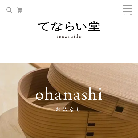
ohanashi
-おはなし-