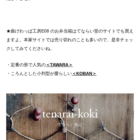
★曲げわっぱ工房E08 のお弁当箱はてならい堂のサイトでも買え
ますよ。本家サイトでは売り切れのことも多いので、是非チェッ
クしてみてくださいね。
・定番の形で人気の
＜TAWARA＞
・ころんとした小判型が愛らしい
＜KOBAN＞
tenarai-koki
- てならい後記 -