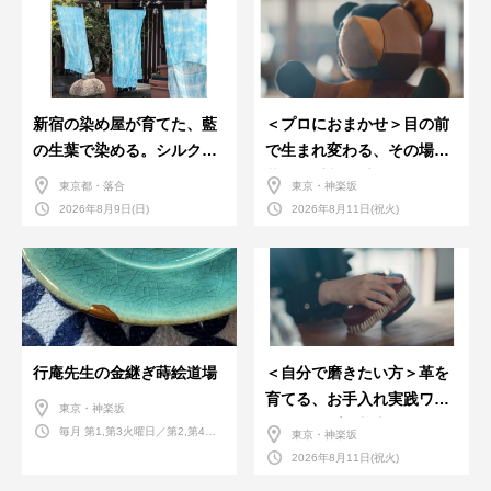
新宿の染め屋が育てた、藍
＜プロにおまかせ＞目の前
の生葉で染める。シルクの
で生まれ変わる、その場で
ストール
革のお手入れ受付会。
東京都・落合
東京・神楽坂
2026年8月9日(日)
2026年8月11日(祝火)
行庵先生の金継ぎ蒔絵道場
＜自分で磨きたい方＞革を
育てる、お手入れ実践ワー
東京・神楽坂
クショップ。基本編！
毎月 第1,第3火曜日／第2,第4火
東京・神楽坂
曜日／第2,第4土曜日
2026年8月11日(祝火)