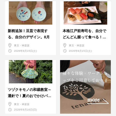
新柄追加！豆皿で表現す
本格江戸前寿司を、自分で
る、自分のデザイン。8月
どんどん握って食べる！職
人さんに教わる＜握りの練
東京・神楽坂
東京・神楽坂
習会＞８月
2026年8月15日(土)
2026年8月15日(土)
様々な体験・ワークショ
ップをご用意しておりま
す。
ツヅクキモノの和裁教室～
運針で！夏のおでかけバン
more
ダナバッグづくり～
東京・神楽坂
2026年8月16日(日)