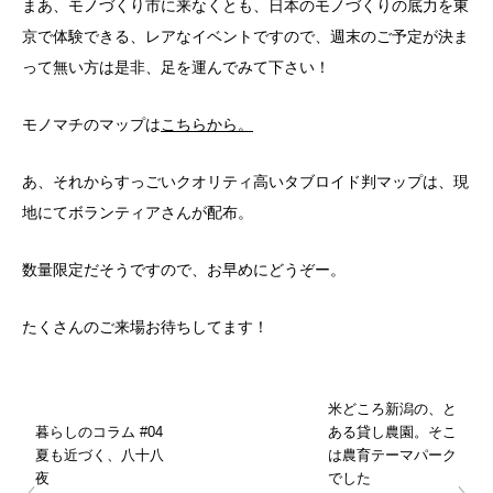
まあ、モノづくり市に来なくとも、日本のモノづくりの底力を東
京で体験できる、レアなイベントですので、週末のご予定が決ま
って無い方は是非、足を運んでみて下さい！
モノマチのマップは
こちらから。
あ、それからすっごいクオリティ高いタブロイド判マップは、現
地にてボランティアさんが配布。
数量限定だそうですので、お早めにどうぞー。
たくさんのご来場お待ちしてます！
米どころ新潟の、と
暮らしのコラム #04
ある貸し農園。そこ
夏も近づく、八十八
は農育テーマパーク
夜
でした