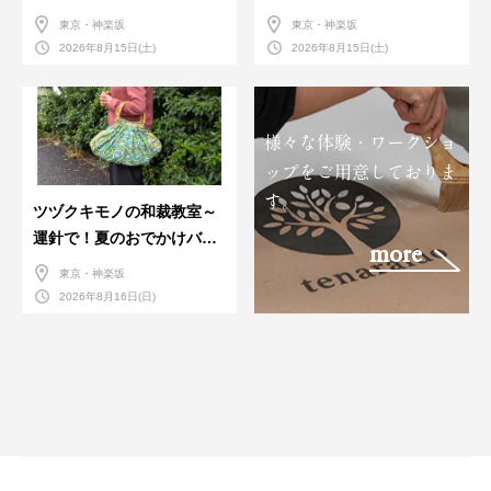
人さんに教わる＜握りの練
東京・神楽坂
東京・神楽坂
習会＞８月
2026年8月15日(土)
2026年8月15日(土)
様々な体験・ワークショ
ップをご用意しておりま
す。
ツヅクキモノの和裁教室～
運針で！夏のおでかけバン
more
ダナバッグづくり～
東京・神楽坂
2026年8月16日(日)