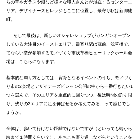
らの革やガラスや銀など様々な職人さんとが混在するセンターエ
リア。デザイナーズビレッジもここに位置し、最寄り駅は新御徒
町。
- そして最後は、新しいオシャレショップがガンガンオープン
している大注目のイーストエリア。最寄り駅は蔵前、浅草橋で、
てならい堂が参加するモノづくり市浅草橋ヒューリックホール会
場は、こちらになります。
基本的な周り方としては、背骨となるイベントのうち、モノづく
り市の2会場とデザイナーズビレッジ公開の中から一番行きたい1
つを選んで、そのエリアを重点的に回りつつ、後は時間の許す限
り、残りの2エリアに足を伸ばせるか考えてみる、って感じでし
ょうか。
全体は、歩いて行けない距離ではないですが（といっても端から
端まで１時間くらい？）、あちこち寄り道しながらということを