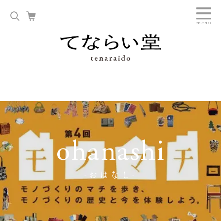
ohanashi
-おはなし-