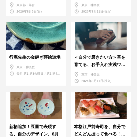
ストール
革のお手入れ受付会。
東京都・落合
東京・神楽坂
2026年8月9日(日)
2026年8月11日(祝火)
行庵先生の金継ぎ蒔絵道場
＜自分で磨きたい方＞革を
育てる、お手入れ実践ワー
東京・神楽坂
クショップ。基本編！
毎月 第1,第3火曜日／第2,第4火
東京・神楽坂
曜日／第2,第4土曜日
2026年8月11日(祝火)
新柄追加！豆皿で表現す
本格江戸前寿司を、自分で
る、自分のデザイン。8月
どんどん握って食べる！職