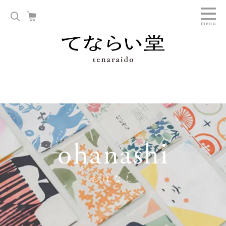
ohanashi
-おはなし-