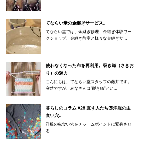
てならい堂の金継ぎサービス。
てならい堂では、金継ぎ修理、金継ぎ体験ワー
クショップ、金継ぎ教室と様々な金継ぎサ...
使わなくなった布を再利用。裂き織（さきお
り）の魅力
こんにちは。てならい堂スタッフの藤井です。
突然ですが、みなさんは”裂き織”とい...
暮らしのコラム #28 直す人たち⑤洋服の虫
食い穴...
洋服の虫食い穴をチャームポイントに変身させ
る