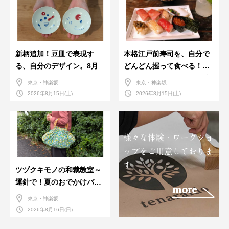
新柄追加！豆皿で表現す
本格江戸前寿司を、自分で
る、自分のデザイン。8月
どんどん握って食べる！職
人さんに教わる＜握りの練
東京・神楽坂
東京・神楽坂
習会＞８月
2026年8月15日(土)
2026年8月15日(土)
様々な体験・ワークショ
ップをご用意しておりま
す。
ツヅクキモノの和裁教室～
運針で！夏のおでかけバン
more
ダナバッグづくり～
東京・神楽坂
2026年8月16日(日)