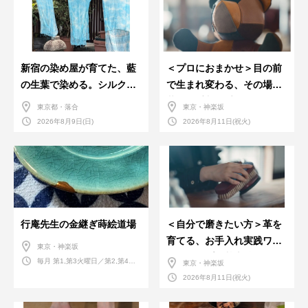
新宿の染め屋が育てた、藍
＜プロにおまかせ＞目の前
の生葉で染める。シルクの
で生まれ変わる、その場で
ストール
革のお手入れ受付会。
東京都・落合
東京・神楽坂
2026年8月9日(日)
2026年8月11日(祝火)
行庵先生の金継ぎ蒔絵道場
＜自分で磨きたい方＞革を
育てる、お手入れ実践ワー
東京・神楽坂
クショップ。基本編！
毎月 第1,第3火曜日／第2,第4火
東京・神楽坂
曜日／第2,第4土曜日
2026年8月11日(祝火)