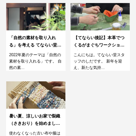
「自然の素材を取り入れ
【てならい後記】本革でつ
る」を考える てならい堂の
くるがまぐちワークショッ
8月。
プ
2022年夏のテーマは「自然の
こんにちは。てならい堂スタ
素材を取り入れる」です。 自
ッフのしだです。 新年を迎
然の素...
え、新たな気持...
暑い夏、涼しいお家で裂織
（さきおり）を始めましょ
う。
使わなくなった古い布や服は