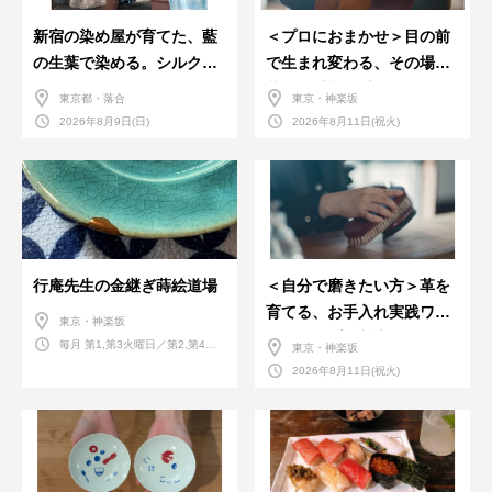
新宿の染め屋が育てた、藍
＜プロにおまかせ＞目の前
の生葉で染める。シルクの
で生まれ変わる、その場で
ストール
革のお手入れ受付会。
東京都・落合
東京・神楽坂
2026年8月9日(日)
2026年8月11日(祝火)
行庵先生の金継ぎ蒔絵道場
＜自分で磨きたい方＞革を
育てる、お手入れ実践ワー
東京・神楽坂
クショップ。基本編！
毎月 第1,第3火曜日／第2,第4火
東京・神楽坂
曜日／第2,第4土曜日
2026年8月11日(祝火)