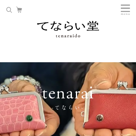
tenarai
-てならい-