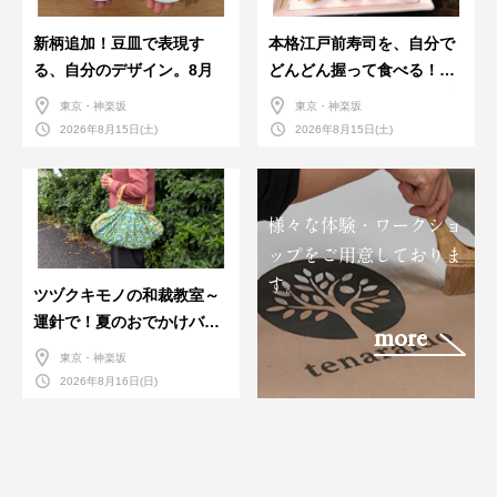
新柄追加！豆皿で表現す
本格江戸前寿司を、自分で
る、自分のデザイン。8月
どんどん握って食べる！職
人さんに教わる＜握りの練
東京・神楽坂
東京・神楽坂
習会＞８月
2026年8月15日(土)
2026年8月15日(土)
様々な体験・ワークショ
ップをご用意しておりま
す。
ツヅクキモノの和裁教室～
運針で！夏のおでかけバン
more
ダナバッグづくり～
東京・神楽坂
2026年8月16日(日)