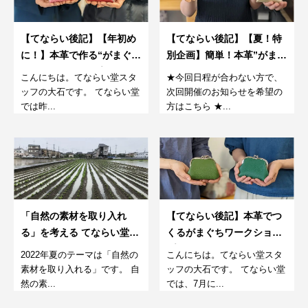
【てならい後記】【年初め
【てならい後記】【夏！特
に！】本革で作る“がまぐ
別企画】簡単！本革”がまぐ
ち"ワークショップ
ち”を2つも作れるワークシ
こんにちは。てならい堂スタ
★今回日程が合わない方で、
ョップ
ッフの大石です。 てならい堂
次回開催のお知らせを希望の
では昨...
方はこちら ★...
「自然の素材を取り入れ
【てならい後記】本革でつ
る」を考える てならい堂の
くるがまぐちワークショッ
9月
プ
2022年夏のテーマは「自然の
こんにちは。てならい堂スタ
素材を取り入れる」です。 自
ッフの大石です。 てならい堂
然の素...
では、7月に...