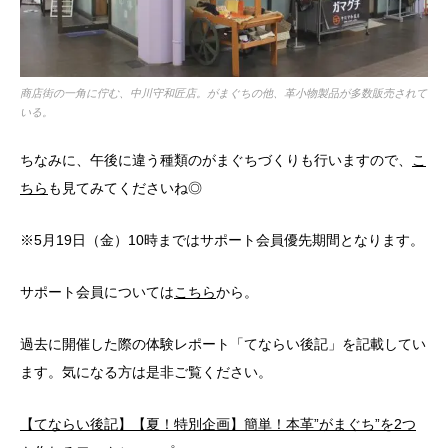
商店街の一角に佇む、中川守和匠店。がまぐちの他、革小物製品が多数販売されて
いる。
ちなみに、午後に違う種類のがまぐちづくりも行いますので、
こ
ちら
も見てみてくださいね◎
※5月19日（金）10時まではサポート会員優先期間となります。
サポート会員については
こちら
から。
過去に開催した際の体験レポート「てならい後記」を記載してい
ます。気になる方は是非ご覧ください。
【てならい後記】【夏！特別企画】簡単！本革”がまぐち”を2つ