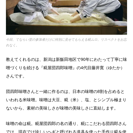
今回、てならい堂の参加者だけに特別に見せてもらえる糀ムロ。リスペクトをお忘
れなく。
教えてくれるのは、新潟は新飯田地区で90年にわたって丁寧に味
噌づくりを続ける『糀屋団四郎味噌』の4代目藤井寛（ゆたか）
さんです。
団四郎味噌さんと一緒に作るのは、日本の味噌の8割を占めると
いわれる米味噌。味噌は大豆、糀（米）、塩、とシンプル極まり
ないから、素材の美味しさが味噌の美味しさに直結します。
味噌の命は糀。糀屋団四郎の名の通り、糀にこだわる団四郎さん
では、現在では珍しいヘギと呼ばれる道具を使った手作り糀を使