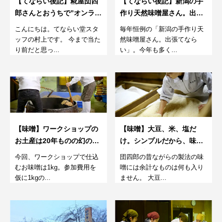
【てならい後記】糀屋団四
【てならい後記】新潟の手
郎さんとおうちで”オンライ
作り天然味噌屋さん。出張
ン”味噌仕込みワークショッ
てならい2019 ～はじめて
こんにちは。てならい堂スタ
毎年恒例の「新潟の手作り天
プ
だから、違いを意識してみ
ッフの村上です。 今まで当た
然味噌屋さん。出張てなら
るのがミソ～
り前だと思っ...
い」。今年も多く...
【味噌】ワークショップの
【味噌】大豆、米、塩だ
お土産は20年ものの幻のお
け。シンプルだから、味は
味噌
素材で決まるんですね。
今回、ワークショップで仕込
団四郎の昔ながらの製法の味
むお味噌は1kg。参加費用を
噌には余計なものは何も入り
仮に1kgの...
ません。 大豆...