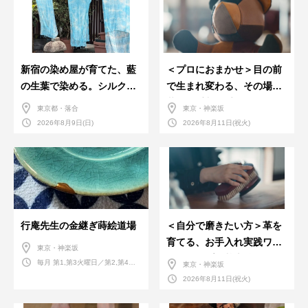
新宿の染め屋が育てた、藍
＜プロにおまかせ＞目の前
の生葉で染める。シルクの
で生まれ変わる、その場で
ストール
革のお手入れ受付会。
東京都・落合
東京・神楽坂
2026年8月9日(日)
2026年8月11日(祝火)
行庵先生の金継ぎ蒔絵道場
＜自分で磨きたい方＞革を
育てる、お手入れ実践ワー
東京・神楽坂
クショップ。基本編！
毎月 第1,第3火曜日／第2,第4火
東京・神楽坂
曜日／第2,第4土曜日
2026年8月11日(祝火)