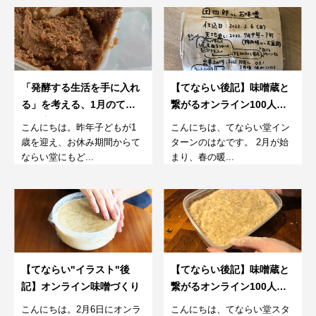
「発酵する生活を手に入れ
【てならい後記】味噌蔵と
る」を考える、1月のてな
繋がるオンライン100人味
らい堂。
噌仕込み
こんにちは。昨年子どもが1
こんにちは、てならい堂イン
歳を迎え、お休み期間からて
ターンのはなです。 2月が始
ならい堂にもど...
まり、春の暖...
【てならい"イラスト"後
【てならい後記】味噌蔵と
記】オンライン味噌づくり
繋がるオンライン100人味
噌仕込み
こんにちは。2月6日にオンラ
こんにちは、てならい堂スタ