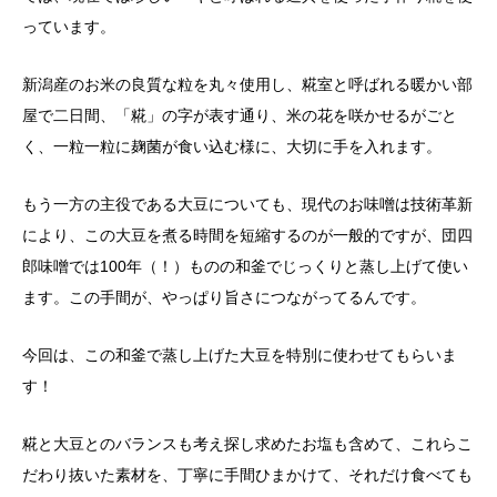
っています。
新潟産のお米の良質な粒を丸々使用し、糀室と呼ばれる暖かい部
屋で二日間、「糀」の字が表す通り、米の花を咲かせるがごと
く、一粒一粒に麹菌が食い込む様に、大切に手を入れます。
もう一方の主役である大豆についても、現代のお味噌は技術革新
により、この大豆を煮る時間を短縮するのが一般的ですが、団四
郎味噌では100年（！）ものの和釜でじっくりと蒸し上げて使い
ます。この手間が、やっぱり旨さにつながってるんです。
今回は、この和釜で蒸し上げた大豆を特別に使わせてもらいま
す！
糀と大豆とのバランスも考え探し求めたお塩も含めて、これらこ
だわり抜いた素材を、丁寧に手間ひまかけて、それだけ食べても