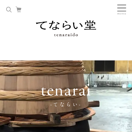
tenarai
-てならい-