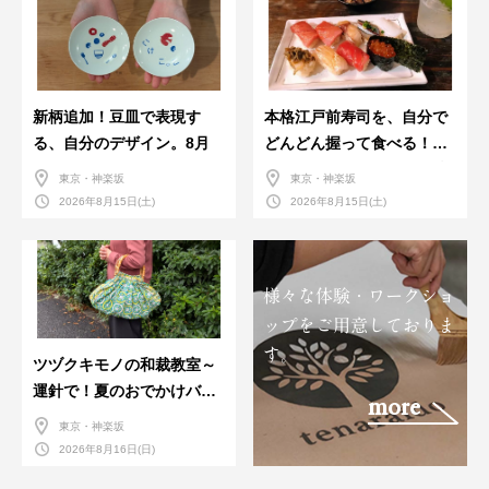
新柄追加！豆皿で表現す
本格江戸前寿司を、自分で
る、自分のデザイン。8月
どんどん握って食べる！職
人さんに教わる＜握りの練
東京・神楽坂
東京・神楽坂
習会＞８月
2026年8月15日(土)
2026年8月15日(土)
様々な体験・ワークショ
ップをご用意しておりま
す。
ツヅクキモノの和裁教室～
運針で！夏のおでかけバン
more
ダナバッグづくり～
東京・神楽坂
2026年8月16日(日)