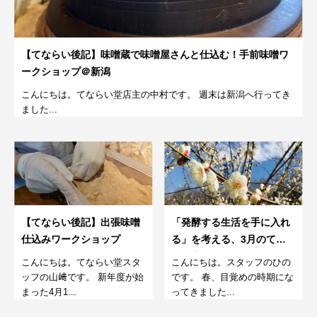
【てならい後記】味噌蔵で味噌屋さんと仕込む！手前味噌ワ
ークショップ＠新潟
こんにちは。てならい堂店主の中村です。 週末は新潟へ行ってき
ました...
【てならい後記】出張味噌
「発酵する生活を手に入れ
仕込みワークショップ
る」を考える、3月のてな
らい堂。
こんにちは。てならい堂スタ
こんにちは。スタッフのひの
ッフの山﨑です。 新年度が始
です。 春、目覚めの時期にな
まった4月1...
ってきました...