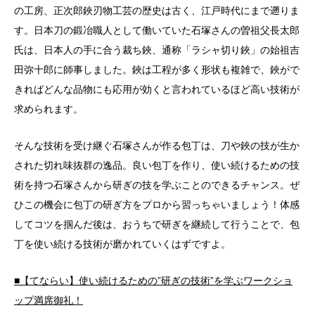
の工房、正次郎鋏刃物工芸の歴史は古く、江戸時代にまで遡りま
す。日本刀の鍛冶職人として働いていた石塚さんの曽祖父長太郎
氏は、日本人の手に合う裁ち鋏、通称「ラシャ切り鋏」の始祖吉
田弥十郎に師事しました。鋏は工程が多く形状も複雑で、鋏がで
きればどんな品物にも応用が効くと言われているほど高い技術が
求められます。
そんな技術を受け継ぐ石塚さんが作る包丁は、刀や鋏の技が生か
された切れ味抜群の逸品。良い包丁を作り、使い続けるための技
術を持つ石塚さんから研ぎの技を学ぶことのできるチャンス。ぜ
ひこの機会に包丁の研ぎ方をプロから習っちゃいましょう！体感
してコツを掴んだ後は、おうちで研ぎを継続して行うことで、包
丁を使い続ける技術が磨かれていくはずですよ。
■【てならい】使い続けるための”研ぎの技術”を学ぶワークショ
ップ満席御礼！