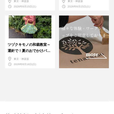
東京・神楽坂
東京・神楽坂
習会＞８月
2026年8月15日(土)
2026年8月15日(土)
様々な体験・ワークショ
ップをご用意しておりま
す。
ツヅクキモノの和裁教室～
運針で！夏のおでかけバン
more
ダナバッグづくり～
東京・神楽坂
2026年8月16日(日)