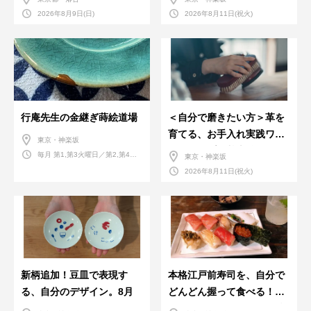
2026年8月9日(日)
2026年8月11日(祝火)
行庵先生の金継ぎ蒔絵道場
＜自分で磨きたい方＞革を
育てる、お手入れ実践ワー
東京・神楽坂
クショップ。基本編！
毎月 第1,第3火曜日／第2,第4火
東京・神楽坂
曜日／第2,第4土曜日
2026年8月11日(祝火)
新柄追加！豆皿で表現す
本格江戸前寿司を、自分で
る、自分のデザイン。8月
どんどん握って食べる！職
人さんに教わる＜握りの練