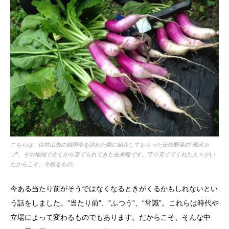
こちらは、以前山形の鶴岡市を訪れた際に紹介してもらった伝統野菜の”藤沢カ
ブ”。その地域で古くから育てられてきた在来種です。守り育ててくれた人々がい
たからこそ、今残るもの。
今ある当たり前がそうではなくなるときがくるかもしれないとい
う話をしました。”当たり前”、”ふつう”、“常識”。これらは時代や
立場によって変わるものでもあります。だからこそ、そんな中