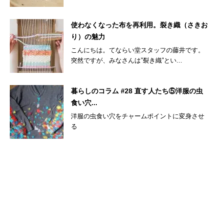
使わなくなった布を再利用。裂き織（さきお
り）の魅力
こんにちは。てならい堂スタッフの藤井です。
突然ですが、みなさんは”裂き織”とい...
暮らしのコラム #28 直す人たち⑤洋服の虫
食い穴...
洋服の虫食い穴をチャームポイントに変身させ
る