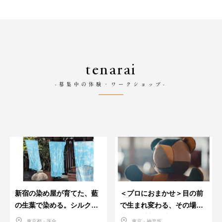
tenarai
-募集中の体験・ワークショップ-
新宿の染め屋が育てた、藍
＜プロにおまかせ＞目の前
の生葉で染める。シルクの
で生まれ変わる、その場で
ストール
革のお手入れ受付会。
東京都・落合
東京・神楽坂