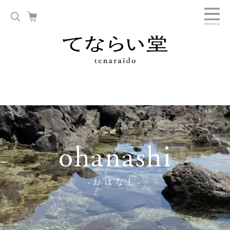
ohanashi
-おはなし-