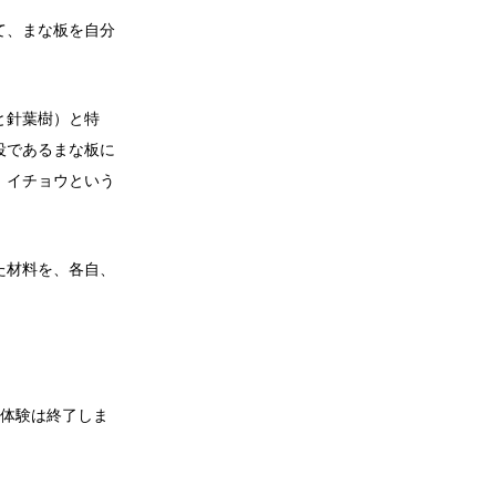
て、まな板を自分
と針葉樹）と特
役であるまな板に
、イチョウという
た材料を、各自、
の体験は終了しま