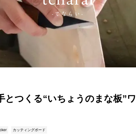
tenarai
-てならい-
手とつくる“いちょうのまな板”
cker
カッティングボード