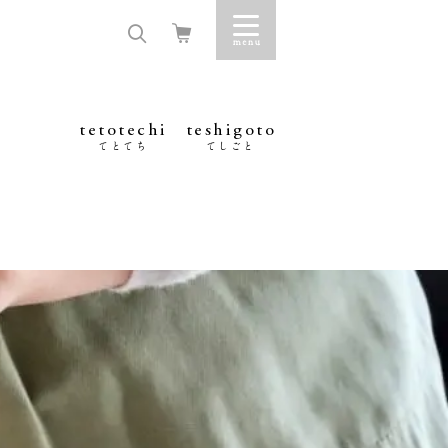
tetotechi
teshigoto
てとてち
てしごと