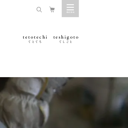
tetotechi
teshigoto
てとてち
てしごと