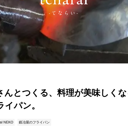
tenarai
-てならい-
さんとつくる、料理が美味しくな
ライパン。
al NEKO
鍛冶屋のフライパン