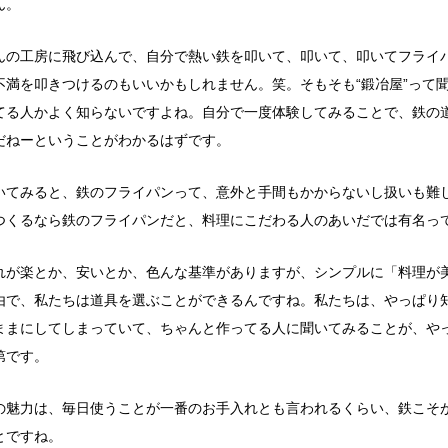
ん。
んの工房に飛び込んで、自分で熱い鉄を叩いて、叩いて、叩いてフライ
不満を叩きつけるのもいいかもしれません。笑。そもそも“鍛冶屋”って
てる人かよく知らないですよね。自分で一度体験してみることで、鉄の
だねーということがわかるはずです。
いてみると、鉄のフライパンって、意外と手間もかからないし扱いも難
つくるなら鉄のフライパンだと、料理にこだわる人のあいだでは有名っ
れが楽とか、安いとか、色んな基準がありますが、シンプルに「料理が
由で、私たちは道具を選ぶことができるんですね。
私
たちは、やっぱり
ままにしてしまっていて、ちゃんと作ってる人に聞いてみることが、や
第です。
の魅力は、毎日使うことが一番のお手入れとも言われるくらい、鉄こそ
とですね。