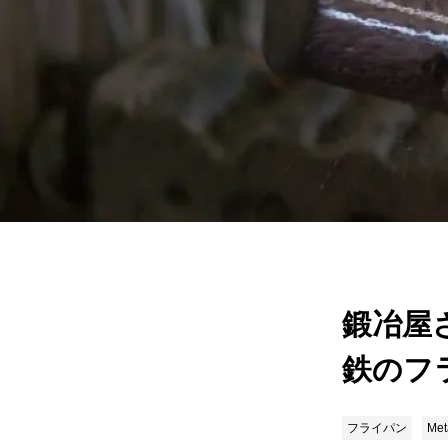
鍛冶屋
鉄のフ
フライパン
Met