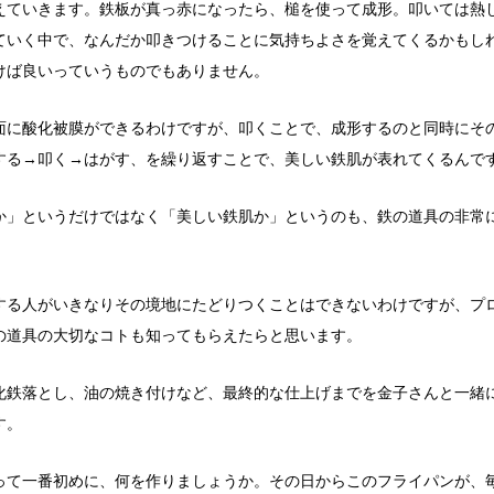
えていきます。鉄板が真っ赤になったら、槌を使って成形。叩いては熱
ていく中で、なんだか叩きつけることに気持ちよさを覚えてくるかもし
けば良いっていうものでもありません。
面に酸化被膜ができるわけですが、叩くことで、成形するのと同時にそ
する→叩く→はがす、を繰り返すことで、美しい鉄肌が表れてくるんで
か」というだけではなく「美しい鉄肌か」というのも、鉄の道具の非常
する人がいきなりその境地にたどりつくことはできないわけですが、プ
の道具の大切なコトも知ってもらえたらと思います。
化鉄落とし、油の焼き付けなど、最終的な仕上げまでを金子さんと一緒
す。
って一番初めに、何を作りましょうか。その日からこのフライパンが、