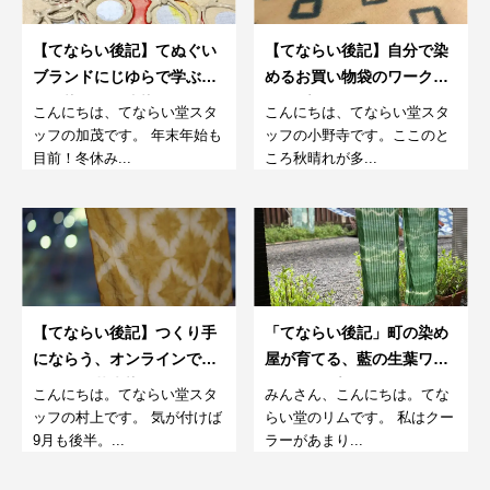
【てならい後記】てぬぐい
【てならい後記】自分で染
ブランドにじゆらで学ぶ注
めるお買い物袋のワークシ
いで染める『注染てぬぐ
ョップ
こんにちは、てならい堂スタ
こんにちは、てならい堂スタ
い』12月
ッフの加茂です。 年末年始も
ッフの小野寺です。ここのと
目前！冬休み...
ころ秋晴れが多...
【てならい後記】つくり手
「てならい後記」町の染め
にならう、オンラインでは
屋が育てる、藍の生葉ワー
じめての草木染め
クショップ。9月
こんにちは。てならい堂スタ
みんさん、こんにちは。てな
ッフの村上です。 気が付けば
らい堂のリムです。 私はクー
9月も後半。...
ラーがあまり...