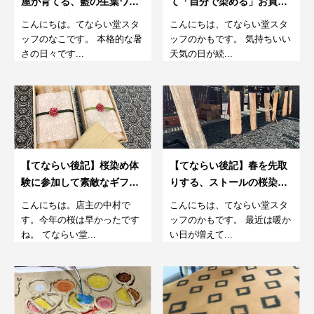
屋が育てる、藍の生葉ワー
て「自分で染める」お買い
クショップ。7月
物袋。5月
こんにちは。てならい堂スタ
こんにちは、てならい堂スタ
ッフのなこです。 本格的な暑
ッフのかもです。 気持ちいい
さの日々です...
天気の日が続...
【てならい後記】桜染め体
【てならい後記】春を先取
験に参加して素敵なギフト
りする、ストールの桜染め
を贈ってくださった話
体験。2月
こんにちは。店主の中村で
こんにちは、てならい堂スタ
す。今年の桜は早かったです
ッフのかもです。 最近は暖か
ね。 てならい堂...
い日が増えて...