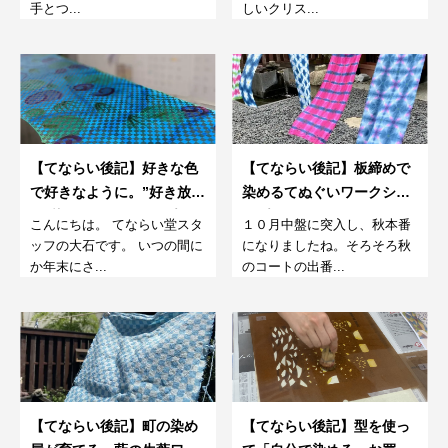
手とつ...
しいクリス...
【てならい後記】好きな色
【てならい後記】板締めで
で好きなように。”好き放
染めるてぬぐいワークショ
題”染めワークショップ。
ップ
こんにちは。 てならい堂スタ
１０月中盤に突入し、秋本番
ッフの大石です。 いつの間に
になりましたね。そろそろ秋
か年末にさ...
のコートの出番...
【てならい後記】町の染め
【てならい後記】型を使っ