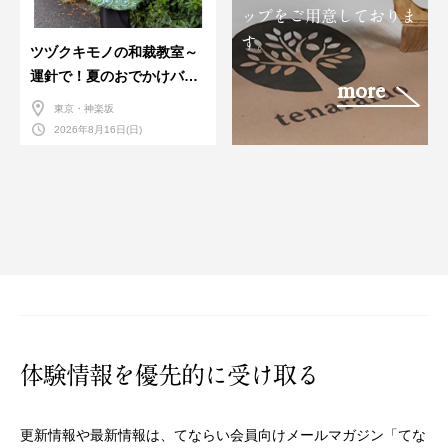
ップをご用意しておりま
す。
ツヅクキモノの和裁教室～
運針で！夏のおでかけバン
more
ダナバッグづくり～
東京・神楽坂
2026年8月16日(日)
体験情報を優先的に受け取る
更新情報や最新情報は、てならい会員向けメールマガジン「てな