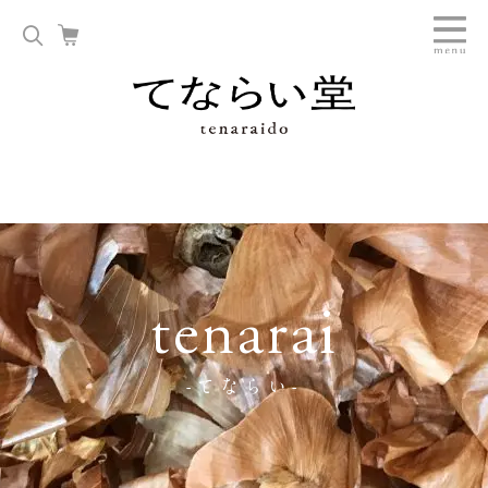
tenarai
-てならい-