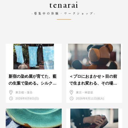
tenarai
-募集中の体験・ワークショップ-
新宿の染め屋が育てた、藍
＜プロにおまかせ＞目の前
の生葉で染める。シルクの
で生まれ変わる、その場で
ストール
革のお手入れ受付会。
東京都・落合
東京・神楽坂
2026年8月9日(日)
2026年8月11日(祝火)