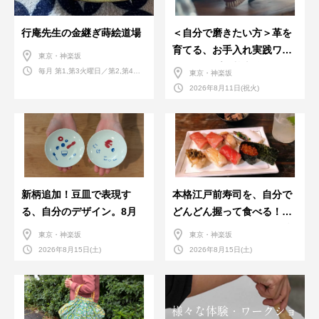
行庵先生の金継ぎ蒔絵道場
＜自分で磨きたい方＞革を
育てる、お手入れ実践ワー
東京・神楽坂
クショップ。基本編！
毎月 第1,第3火曜日／第2,第4火
東京・神楽坂
曜日／第2,第4土曜日
2026年8月11日(祝火)
新柄追加！豆皿で表現す
本格江戸前寿司を、自分で
る、自分のデザイン。8月
どんどん握って食べる！職
人さんに教わる＜握りの練
東京・神楽坂
東京・神楽坂
習会＞８月
2026年8月15日(土)
2026年8月15日(土)
様々な体験・ワークショ