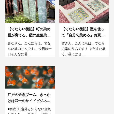
【てならい後記】町の染め
【てならい後記】型を使っ
屋が育てる、藍の生葉染め
て「自分で染める」お買い
ワークショップ。8月
物袋。8月
みなさん、こんにちは。てな
皆さん、こんにちは。てなら
らい堂のリムです。 今日は一
い堂のリムです！ まだまだ暑
日そんなに暑...
く、昼にはセ...
江戸の金魚ブーム、きっか
けは武士のサイドビジネ
ス?！
■目次 1. 意外と知らない金魚