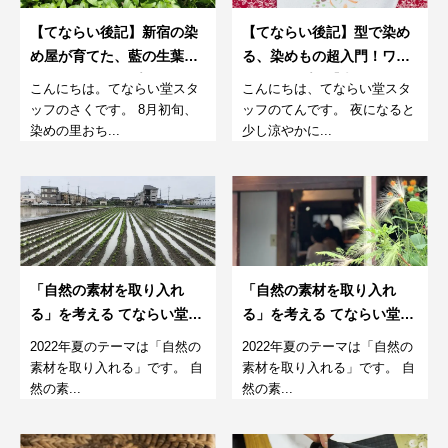
【てならい後記】新宿の染
【てならい後記】型で染め
め屋が育てた、藍の生葉染
る、染めもの超入門！ワー
めワークショップ。8月
クショップ。【大人も夏休
こんにちは。てならい堂スタ
こんにちは、てならい堂スタ
みのお子さんもOK編。】
ッフのさくです。 8月初旬、
ッフのてんです。 夜になると
染めの里おち...
少し涼やかに...
「自然の素材を取り入れ
「自然の素材を取り入れ
る」を考える てならい堂の
る」を考える てならい堂の
9月
8月。
2022年夏のテーマは「自然の
2022年夏のテーマは「自然の
素材を取り入れる」です。 自
素材を取り入れる」です。 自
然の素...
然の素...