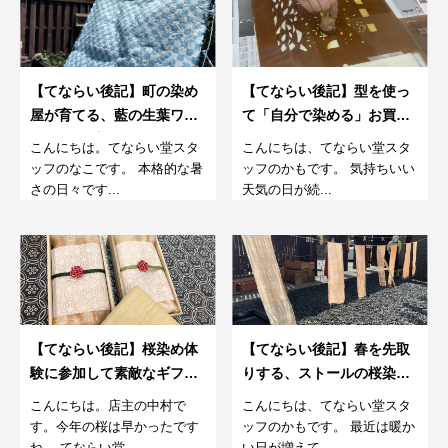
【てならい後記】町の染め
【てならい後記】型を使っ
屋が育てる、藍の生葉ワー
て「自分で染める」お買い
クショップ。7月
物袋。5月
こんにちは。てならい堂スタ
こんにちは、てならい堂スタ
ッフのなこです。 本格的な暑
ッフのかもです。 気持ちいい
さの日々です...
天気の日が続...
【てならい後記】桜染め体
【てならい後記】春を先取
験に参加して素敵なギフト
りする、ストールの桜染め
を贈ってくださった話
体験。2月
こんにちは。店主の中村で
こんにちは、てならい堂スタ
す。今年の桜は早かったです
ッフのかもです。 最近は暖か
ね。 てならい堂...
い日が増えて...