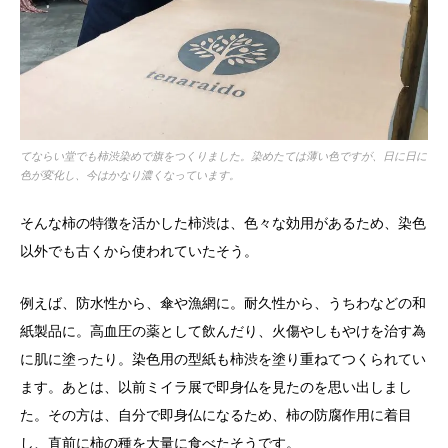
てならい堂でも柿渋染めで旗をつくりました。染めたては薄い色ですが、日に日に
色が変化し、今はかなり濃くなっています。
そんな柿の特徴を活かした柿渋は、色々な効用があるため、染色
以外でも古くから使われていたそう。
例えば、防水性から、傘や漁網に。耐久性から、うちわなどの和
紙製品に。高血圧の薬として飲んだり、火傷やしもやけを治す為
に肌に塗ったり。染色用の型紙も柿渋を塗り重ねてつくられてい
ます。あとは、以前ミイラ展で即身仏を見たのを思い出しまし
た。その方は、自分で即身仏になるため、柿の防腐作用に着目
し、直前に柿の種を大量に食べたそうです。