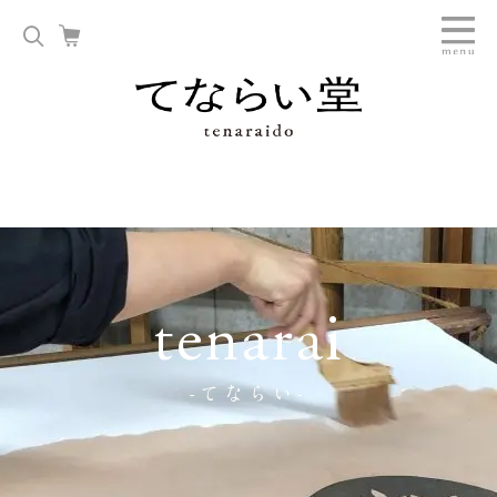
tenarai
-てならい-