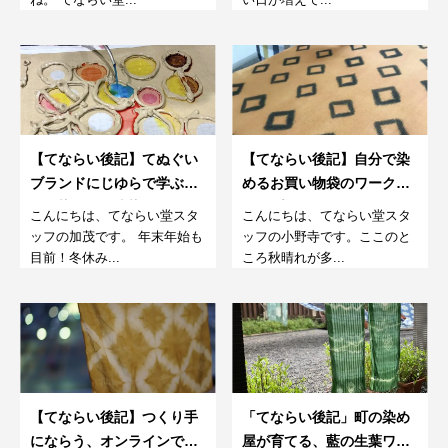
【てならい後記】てぬぐい
【てならい後記】自分で染
ブランドにじゆらで学ぶ注
めるお買い物袋のワークシ
いで染める『注染てぬぐ
ョップ
こんにちは、てならい堂スタ
こんにちは、てならい堂スタ
い』12月
ッフの加茂です。 年末年始も
ッフの小野寺です。ここのと
目前！冬休み...
ころ秋晴れが多...
【てならい後記】つくり手
「てならい後記」町の染め
にならう、オンラインでは
屋が育てる、藍の生葉ワー