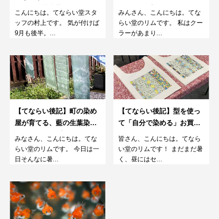
じめての草木染め
クショップ。9月
こんにちは。てならい堂スタ
みんさん、こんにちは。てな
ッフの村上です。 気が付けば
らい堂のリムです。 私はクー
9月も後半。...
ラーがあまり...
【てならい後記】町の染め
【てならい後記】型を使っ
屋が育てる、藍の生葉染め
て「自分で染める」お買い
ワークショップ。8月
物袋。8月
みなさん、こんにちは。てな
皆さん、こんにちは。てなら
らい堂のリムです。 今日は一
い堂のリムです！ まだまだ暑
日そんなに暑...
く、昼にはセ...