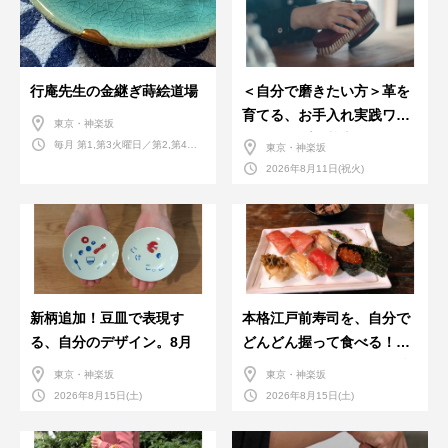
行庵先生の金継ぎ蒔絵道場
＜自分で磨きたい方＞革を
育てる、お手入れ実践ワー
東京・神楽坂
クショップ。基本編！
毎月 第1,第3火曜日／第2,第4火
東京・神楽坂
曜日／第2,第4土曜日
2026年8月11日(祝火)
新柄追加！豆皿で表現す
本格江戸前寿司を、自分で
る、自分のデザイン。8月
どんどん握って食べる！職
人さんに教わる＜握りの練
東京・神楽坂
東京・神楽坂
習会＞８月
2026年8月15日(土)
2026年8月15日(土)