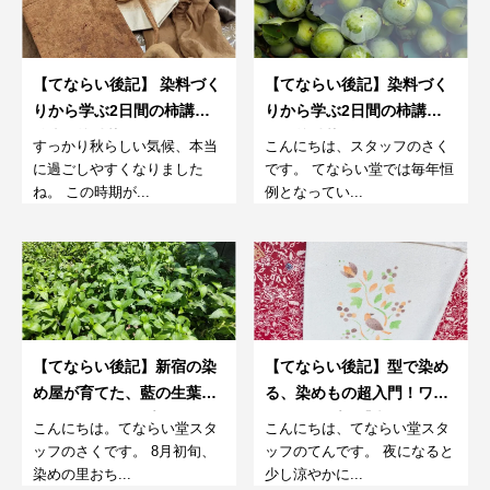
【てならい後記】 染料づく
【てならい後記】染料づく
りから学ぶ2日間の柿講習<
りから学ぶ2日間の柿講
後半> 柿渋染めワークショ
習。柿渋染めワークショッ
すっかり秋らしい気候、本当
こんにちは、スタッフのさく
ップ。2024
プ。2024
に過ごしやすくなりました
です。 てならい堂では毎年恒
ね。 この時期が...
例となってい...
【てならい後記】新宿の染
【てならい後記】型で染め
め屋が育てた、藍の生葉染
る、染めもの超入門！ワー
めワークショップ。8月
クショップ。【大人も夏休
こんにちは。てならい堂スタ
こんにちは、てならい堂スタ
みのお子さんもOK編。】
ッフのさくです。 8月初旬、
ッフのてんです。 夜になると
染めの里おち...
少し涼やかに...