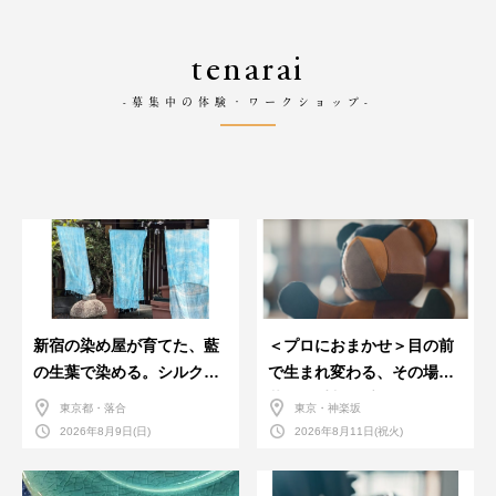
tenarai
-募集中の体験・ワークショップ-
新宿の染め屋が育てた、藍
＜プロにおまかせ＞目の前
の生葉で染める。シルクの
で生まれ変わる、その場で
ストール
革のお手入れ受付会。
東京都・落合
東京・神楽坂
2026年8月9日(日)
2026年8月11日(祝火)