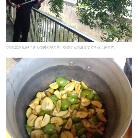
”染の里おちあい”さんの裏の柿の木。収穫から染色までできる工房です。