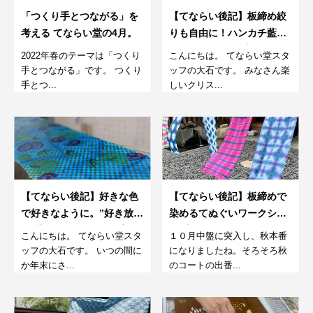
「つくり手とつながる」を
【てならい後記】板締め絞
考える てならい堂の4月。
りも自由に！ハンカチ藍染
めワークショップ
2022年春のテーマは「つくり
こんにちは。 てならい堂スタ
手とつながる」です。 つくり
ッフの大石です。 みなさん楽
手とつ...
しいクリス...
【てならい後記】好きな色
【てならい後記】板締めで
で好きなように。”好き放
染めるてぬぐいワークショ
題”染めワークショップ。
ップ
こんにちは。 てならい堂スタ
１０月中盤に突入し、秋本番
ッフの大石です。 いつの間に
になりましたね。そろそろ秋
か年末にさ...
のコートの出番...