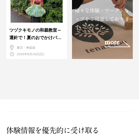
様々な体験・ワークショ
ップをご用意しておりま
す。
ツヅクキモノの和裁教室～
運針で！夏のおでかけバン
more
ダナバッグづくり～
東京・神楽坂
2026年8月16日(日)
体験情報を優先的に受け取る